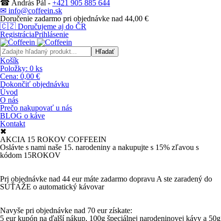
☎ András Pál -
+421 905 885 644
✉ info@coffeein.sk
Doručenie zadarmo pri objednávke nad 44,00 €
🇨🇿
Doručujeme aj do ČR
Registrácia
Prihlásenie
Košík
Položky:
0
ks
Cena:
0,00 €
Dokončiť objednávku
Úvod
O nás
Prečo nakupovať u nás
BLOG o káve
Kontakt
✖
AKCIA 15 ROKOV COFFEEIN
Oslávte s nami naše 15. narodeniny a nakupujte s 15% zľavou s
kódom 15ROKOV
Pri objednávke nad 44 eur máte zadarmo dopravu A ste zaradený do
SÚŤAŽE o automatický kávovar
Navyše pri objednávke nad 70 eur získate:
5 eur kupón na ďalší nákup, 100g špeciálnej narodeninovej kávy a 50g