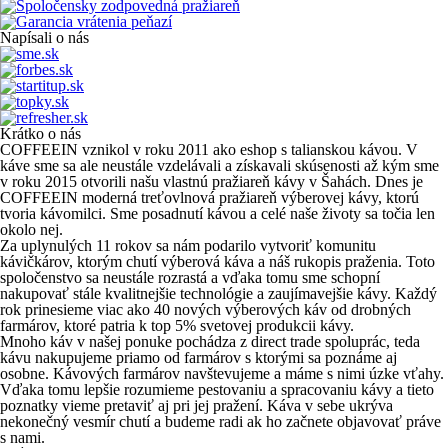
Napísali o nás
Krátko o nás
COFFEEIN vznikol v roku 2011 ako eshop s talianskou kávou. V
káve sme sa ale neustále vzdelávali a získavali skúsenosti až kým sme
v roku 2015 otvorili našu vlastnú pražiareň kávy v Šahách. Dnes je
COFFEEIN moderná treťovlnová pražiareň výberovej kávy, ktorú
tvoria kávomilci. Sme posadnutí kávou a celé naše životy sa točia len
okolo nej.
Za uplynulých 11 rokov sa nám podarilo vytvoriť komunitu
kávičkárov, ktorým chutí výberová káva a náš rukopis praženia. Toto
spoločenstvo sa neustále rozrastá a vďaka tomu sme schopní
nakupovať stále kvalitnejšie technológie a zaujímavejšie kávy. Každý
rok prinesieme viac ako 40 nových výberových káv od drobných
farmárov, ktoré patria k top 5% svetovej produkcii kávy.
Mnoho káv v našej ponuke pochádza z direct trade spoluprác, teda
kávu nakupujeme priamo od farmárov s ktorými sa poznáme aj
osobne. Kávových farmárov navštevujeme a máme s nimi úzke vťahy.
Vďaka tomu lepšie rozumieme pestovaniu a spracovaniu kávy a tieto
poznatky vieme pretaviť aj pri jej pražení. Káva v sebe ukrýva
nekonečný vesmír chutí a budeme radi ak ho začnete objavovať práve
s nami.