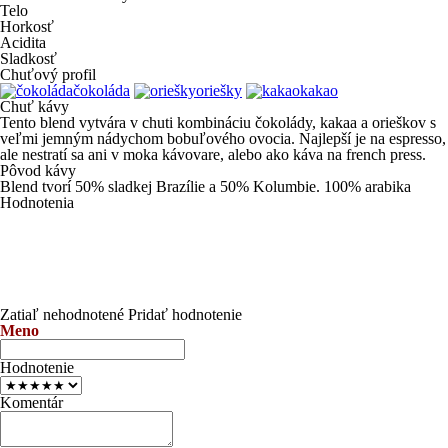
Telo
Horkosť
Acidita
Sladkosť
Chuťový profil
čokoláda
oriešky
kakao
Chuť kávy
Tento blend vytvára v chuti kombináciu čokolády, kakaa a orieškov s
veľmi jemným nádychom bobuľového ovocia. Najlepší je na espresso,
ale nestratí sa ani v moka kávovare, alebo ako káva na french press.
Pôvod kávy
Blend tvorí 50% sladkej Brazílie a 50% Kolumbie. 100% arabika
Hodnotenia
Zatiaľ nehodnotené
Pridať hodnotenie
Meno
Hodnotenie
Komentár