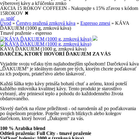
výberovej kávy a kľúčenku zrnko
AKCIA 15 ROKOV COFFEEIN - Nakupujte s 15% zľavou s kódom
15ROKOV
✖
← späť
Úvod
»
Čerstvo pražená zrnková káva
»
Espresso zmesi
» KÁVA
ĎAKUJEM (1000 g, zrnková káva)
Tmavé praženie - espresso
KÁVA ĎAKUJEM (1000 g, zrnková káva)
DARČEK, KTORÝ HOVORÍ ĎAKUJEM ZA VÁS
Vyjadrite svoju vďaku tým najlahodnejším spôsobom! Darčeková káva
„ĎAKUJEM“ je ideálnym darom pre tých, ktorým chcete poďakovať
za ich podporu, priateľstvo alebo láskavosť.
Každá šálka tejto kávy prináša bohatú chuť a arómu, ktorá poteší
každého milovníka kvalitnej kávy. Tento produkt je starostlivo
vybraný, aby priniesol teplo a pohodu do každodenného života
obdarovaného.
Skvelý darček na rôzne príležitosti - od narodenín až po poďakovania
po úspešnom projekte. Potešte svojich blízkych alebo kolegov
darčekom, ktorý hovorí „Ďakujem“ za vás.
100 % Arabika blend
Odtieň praženia: Full City - tmavé praženie
Veľkosť balenia: 1000 g (zrnková káva)