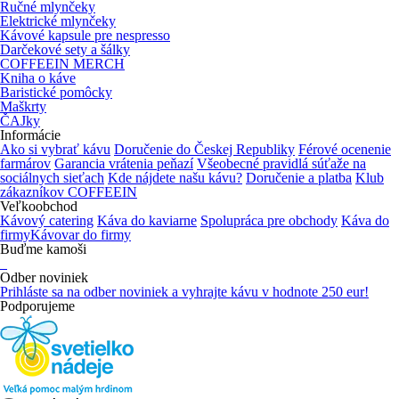
Ručné mlynčeky
Elektrické mlynčeky
Kávové kapsule pre nespresso
Darčekové sety a šálky
COFFEEIN MERCH
Kniha o káve
Baristické pomôcky
Maškrty
ČAJky
Informácie
Ako si vybrať kávu
Doručenie do Českej Republiky
Férové ocenenie
farmárov
Garancia vrátenia peňazí
Všeobecné pravidlá súťaže na
sociálnych sieťach
Kde nájdete našu kávu?
Doručenie a platba
Klub
zákazníkov COFFEEIN
Veľkoobchod
Kávový catering
Káva do kaviarne
Spolupráca pre obchody
Káva do
firmy
Kávovar do firmy
Buďme kamoši
Odber noviniek
Prihláste sa na odber noviniek
a vyhrajte kávu v hodnote 250 eur!
Podporujeme