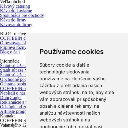
Veľkoobchod
Kávový catering
Káva do kaviarne
Spolupráca pre obchody
Káva do firmy
Kávovar do firmy
BLOG o káve
COFFEEIN články
O pestovateľských krajinách
Príprava rôznych káv a kávových nápojov
Používame cookies
Blog o čaji
Informácie
Súbory cookie a ďalšie
Štatút súťaže 200g lásky
Štatút súťaže Víťazný Vianočný žreb
technológie sledovania
Štatút súťaže o kávovar Délonghi
používame na zlepšenie vášho
Obchodné podmienky
Ochrana osobných údajov
zážitku z prehliadania našich
COFFEEIN obchod - Nitra
webových stránok, na to, aby sme
Napísali o nás
Dobrý anjel
vám zobrazovali prispôsobený
Reklamácie a vrátenie tovaru
obsah a cielené reklamy, na
Odstúpiť od zmluvy tu
Affiliate program
analýzu návštevnosti našich
Kontakt
webových stránok a na
COFFEEIN Slovensko s.r.o.
Vajanského 12,
pochopenie toho, odkiaľ naši