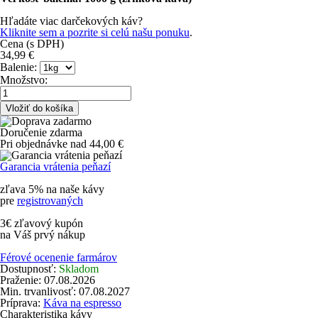
Hľadáte viac darčekových káv?
Kliknite sem a pozrite si celú našu ponuku
.
Cena (s DPH)
34,99
€
Balenie:
Množstvo:
Doručenie zdarma
Pri objednávke nad 44,00 €
Garancia vrátenia peňazí
zľava 5% na naše kávy
pre
registrovaných
3€ zľavový kupón
na Váš prvý nákup
Férové ocenenie farmárov
Dostupnosť:
Skladom
Praženie:
07.08.2026
Min. trvanlivosť:
07.08.2027
Príprava:
Káva na espresso
Charakteristika kávy