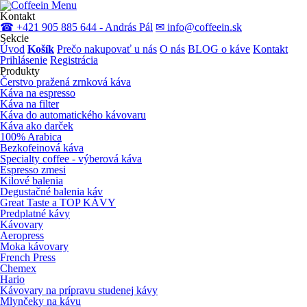
Menu
Kontakt
☎ +421 905 885 644 - András Pál
✉ info@coffeein.sk
Sekcie
Úvod
Košík
Prečo nakupovať u nás
O nás
BLOG o káve
Kontakt
Prihlásenie
Registrácia
Produkty
Čerstvo pražená zrnková káva
Káva na espresso
Káva na filter
Káva do automatického kávovaru
Káva ako darček
100% Arabica
Bezkofeinová káva
Specialty coffee - výberová káva
Espresso zmesi
Kilové balenia
Degustačné balenia káv
Great Taste a TOP KÁVY
Predplatné kávy
Kávovary
Aeropress
Moka kávovary
French Press
Chemex
Hario
Kávovary na prípravu studenej kávy
Mlynčeky na kávu