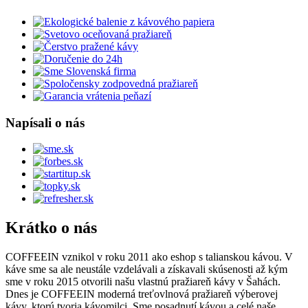
Napísali o nás
Krátko o nás
COFFEEIN vznikol v roku 2011 ako eshop s talianskou kávou. V
káve sme sa ale neustále vzdelávali a získavali skúsenosti až kým
sme v roku 2015 otvorili našu vlastnú pražiareň kávy v Šahách.
Dnes je COFFEEIN moderná treťovlnová pražiareň výberovej
kávy, ktorú tvoria kávomilci. Sme posadnutí kávou a celé naše