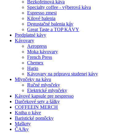
Bezkofeinová káva
Specialty coffee - výberová káva
Espresso zmesi
Kilové balenia
Degustačné balenia káv
Great Taste a TOP KÁVY
Predplatné kávy
Kávovary
Aeropress
Moka kávovary
French Press
Chemex
Hario
Kávovary na prípravu studenej kávy
Mlynčeky na kávu
Ručné mlynčeky
Elektrické mlynčeky
Kávové kapsule pre nespresso
Darčekové sety a šálky
COFFEEIN MERCH
Kniha o káve
Baristické pomôcky
Maškrty
ČAJky