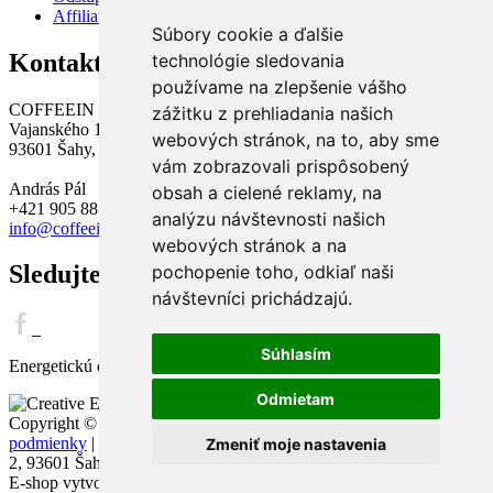
Affiliate program
Súbory cookie a ďalšie
Kontakt
technológie sledovania
používame na zlepšenie vášho
COFFEEIN Slovensko s.r.o.
zážitku z prehliadania našich
Vajanského 12,
webových stránok, na to, aby sme
93601 Šahy,
vám zobrazovali prispôsobený
András Pál
obsah a cielené reklamy, na
+421 905 885 644
analýzu návštevnosti našich
info@coffeein.sk
webových stránok a na
Sledujte nás
pochopenie toho, odkiaľ naši
návštevníci prichádzajú.
Súhlasím
Energetickú efektívnosť našej pražiarne zabezpečuje
Odmietam
Copyright ©
2011 - 2026
Všetky práva vyhradené |
Obchodné
podmienky
|
Ochrana osobných údajov
|
Cookies
| Hlavné námestie
Zmeniť moje nastavenia
2, 93601 Šahy | info@coffeein.sk | +421 905 885 644
E-shop vytvorili: kódovanie a programovanie -
adwebs.sk
, UX a