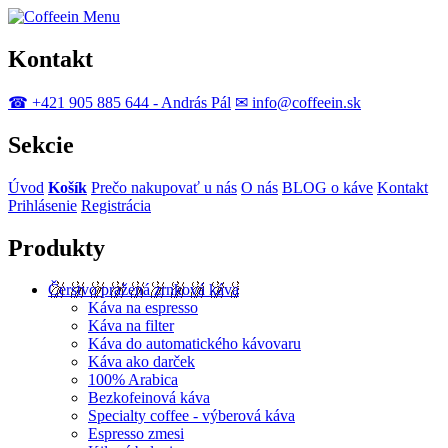
Menu
Kontakt
☎ +421 905 885 644 - András Pál
✉ info@coffeein.sk
Sekcie
Úvod
Košík
Prečo nakupovať u nás
O nás
BLOG o káve
Kontakt
Prihlásenie
Registrácia
Produkty
Čerstvo pražená zrnková káva
Káva na espresso
Káva na filter
Káva do automatického kávovaru
Káva ako darček
100% Arabica
Bezkofeinová káva
Specialty coffee - výberová káva
Espresso zmesi