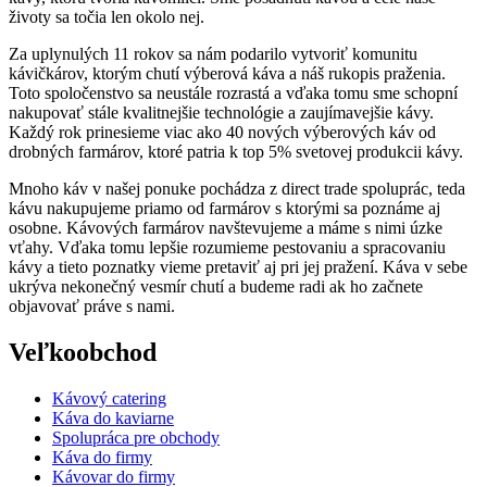
životy sa točia len okolo nej.
Za uplynulých 11 rokov sa nám podarilo vytvoriť komunitu
kávičkárov, ktorým chutí výberová káva a náš rukopis praženia.
Toto spoločenstvo sa neustále rozrastá a vďaka tomu sme schopní
nakupovať stále kvalitnejšie technológie a zaujímavejšie kávy.
Každý rok prinesieme viac ako 40 nových výberových káv od
drobných farmárov, ktoré patria k top 5% svetovej produkcii kávy.
Mnoho káv v našej ponuke pochádza z direct trade spoluprác, teda
kávu nakupujeme priamo od farmárov s ktorými sa poznáme aj
osobne. Kávových farmárov navštevujeme a máme s nimi úzke
vťahy. Vďaka tomu lepšie rozumieme pestovaniu a spracovaniu
kávy a tieto poznatky vieme pretaviť aj pri jej pražení. Káva v sebe
ukrýva nekonečný vesmír chutí a budeme radi ak ho začnete
objavovať práve s nami.
Veľkoobchod
Kávový catering
Káva do kaviarne
Spolupráca pre obchody
Káva do firmy
Kávovar do firmy