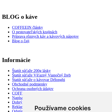
BLOG o káve
COFFEEIN články
O pestovateľských krajinách
Príprava rôznych káv a kávových nápojov
Blog o čaji
Informácie
Štatút súťaže 200g lásky
Štatút súťaže Víťazný Vianočný žreb
Štatút súťaže o kávovar Délonghi
Obchodné podmienky
Ochrana osobných údajov
COFFEEIN obchod - Nitra
Napísali o nás
Dobrý anjel
Reklamácie a vrátenie tovaru
Používame cookies
Odstúpiť od zmluvy tu