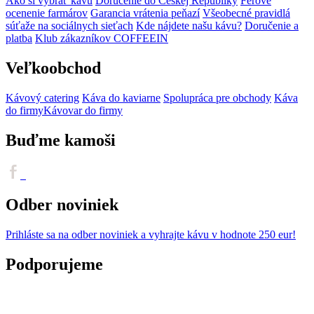
Ako si vybrať kávu
Doručenie do Českej Republiky
Férové
ocenenie farmárov
Garancia vrátenia peňazí
Všeobecné pravidlá
súťaže na sociálnych sieťach
Kde nájdete našu kávu?
Doručenie a
platba
Klub zákazníkov COFFEEIN
Veľkoobchod
Kávový catering
Káva do kaviarne
Spolupráca pre obchody
Káva
do firmy
Kávovar do firmy
Buďme kamoši
Odber noviniek
Prihláste sa na odber noviniek
a vyhrajte kávu v hodnote 250 eur!
Podporujeme