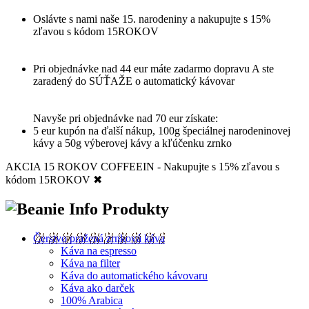
Oslávte s nami naše 15. narodeniny a nakupujte s 15%
zľavou s kódom 15ROKOV
Pri objednávke nad 44 eur máte zadarmo dopravu A ste
zaradený do SÚŤAŽE o automatický kávovar
Navyše pri objednávke nad 70 eur získate:
5 eur kupón na ďalší nákup, 100g špeciálnej narodeninovej
kávy a 50g výberovej kávy a kľúčenku zrnko
AKCIA 15 ROKOV COFFEEIN - Nakupujte s 15% zľavou s
kódom 15ROKOV
✖
Produkty
Čerstvo pražená zrnková káva
Káva na espresso
Káva na filter
Káva do automatického kávovaru
Káva ako darček
100% Arabica