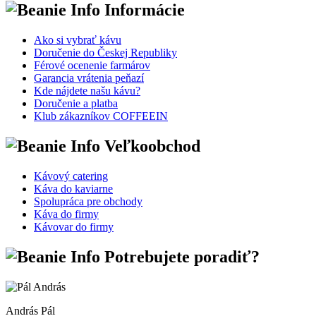
Informácie
Ako si vybrať kávu
Doručenie do Českej Republiky
Férové ocenenie farmárov
Garancia vrátenia peňazí
Kde nájdete našu kávu?
Doručenie a platba
Klub zákazníkov COFFEEIN
Veľkoobchod
Kávový catering
Káva do kaviarne
Spolupráca pre obchody
Káva do firmy
Kávovar do firmy
Potrebujete poradiť?
András Pál