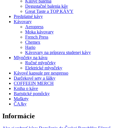
Kilové balenia
Degustačné balenia káv
Great Taste a TOP KÁVY
Predplatné kávy
Kávovary
Aeropress
Moka kávovary
French Press
Chemex
Hario
Kávovary na prípravu studenej kávy
Mlynčeky na kávu
Ručné mlynčeky
Elektrické mlynčeky
Kávové kapsule pre nespresso
Darčekové sety a šálky
COFFEEIN MERCH
Kniha o káve
Baristické pomôcky
Maškrty
ČAJky
Informácie