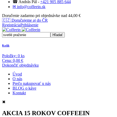
☎ András Pál -
+421 905 885 644
✉ info@coffeein.sk
Doručenie zadarmo pri objednávke nad 44,00 €
🇨🇿
Doručujeme aj do ČR
Registrácia
Prihlásenie
Košík
Položky:
0
ks
Cena:
0,00 €
Dokončiť objednávku
Úvod
O nás
Prečo nakupovať u nás
BLOG o káve
Kontakt
✖
AKCIA 15 ROKOV COFFEEIN