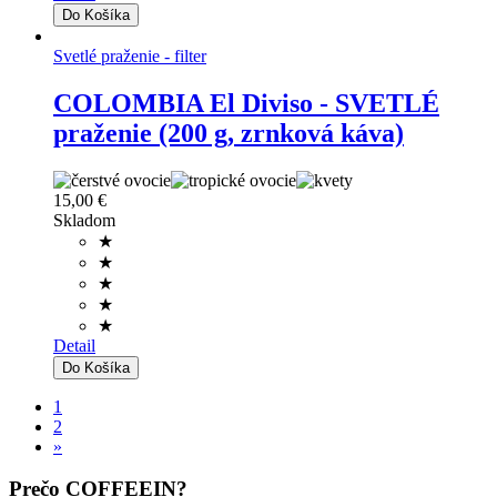
Svetlé praženie - filter
COLOMBIA El Diviso - SVETLÉ
praženie (200 g, zrnková káva)
15,00 €
Skladom
★
★
★
★
★
Detail
1
2
»
Prečo COFFEEIN?