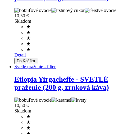
10,50 €
Skladom
★
★
★
★
★
Detail
Svetlé praženie - filter
Etiopia Yirgacheffe - SVETLÉ
praženie (200 g, zrnková káva)
10,50 €
Skladom
★
★
★
★