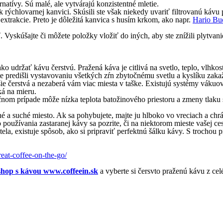
rnatívy. Sú malé, ale vytvárajú konzistentné mletie.
k rýchlovarnej kanvici. Skúsili ste však niekedy uvariť filtrovanú k
xtrakcie. Preto je dôležitá kanvica s husím krkom, ako napr.
Hario Bu
iť. Vyskúšajte či môžete položky vložiť do iných, aby ste znížili plytva
ako udržať kávu čerstvú. Pražená káva je citlivá na svetlo, teplo, vlhk
 predišli vystavovaniu všetkých zŕn zbytočnému svetlu a kyslíku zakaž
čerstvá a nezaberá vám viac miesta v taške. Existujú systémy vákuových
á na mieru.
opačnom prípade môže nízka teplota batožinového priestoru a zmeny tla
né a suché miesto. Ak sa pohybujete, majte ju hlboko vo vreciach a chr
 používania zastaranej kávy sa pozrite, či na niektorom mieste vašej ces
tela, existuje spôsob, ako si pripraviť perfektnú šálku kávy. S trocho
eat-coffee-on-the-go/
shop s kávou www.coffeein.sk
a vyberte si čersvto praženú kávu z cel