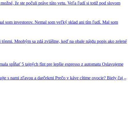
ožné, že ste počuli práve túto vetu. Veľa ľudí si totiž pod slovom
emal som investorov. Nemal som veľký sklad ani tím ľudí. Mal som
mi tónmi. Mnohým sa zdá zvláštne, keď na obale nájdu popis ako zelené
 mala spĺňať
5 tajných fínt pre lepšie espresso z automatu
Oslavujeme
ujte s nami zľavou a darčekmi
Prečo v káve cítime ovocie?
Biely čaj –