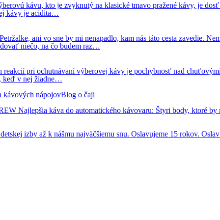
berovú kávu, kto je zvyknutý na klasické tmavo pražené kávy, je dosť m
ej kávy je acidita…
 Petržalke, ani vo sne by mi nenapadlo, kam nás táto cesta zavedie. N
budovať niečo, na čo budem raz…
ších reakcií pri ochutnávaní výberovej kávy je pochybnosť nad chuťový
í, keď v nej žiadne…
 a kávových nápojov
Blog o čaji
 BREW
Najlepšia káva do automatického kávovaru: Štyri body, ktoré by
tskej izby až k nášmu najväčšiemu snu.
Oslavujeme 15 rokov. Oslav