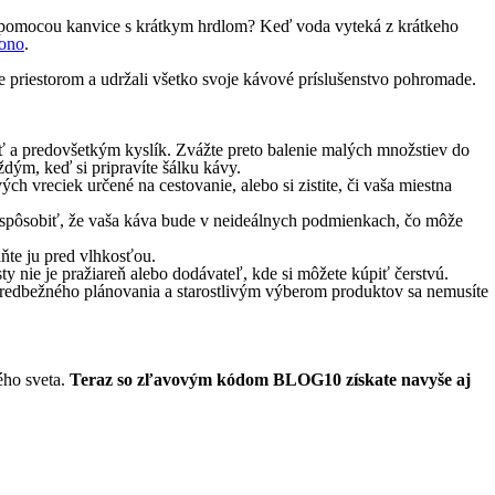
ávu pomocou kanvice s krátkym hrdlom? Keď voda vyteká z krátkeho
ono
.
nie priestorom a udržali všetko svoje kávové príslušenstvo pohromade.
osť a predovšetkým kyslík. Zvážte preto balenie malých množstiev do
dým, keď si pripravíte šálku kávy.
 vreciek určené na cestovanie, alebo si zistite, či vaša miestna
ku spôsobiť, že vaša káva bude v neideálnych podmienkach, čo môže
áňte ju pred vlhkosťou.
ty nie je pražiareň alebo dodávateľ, kde si môžete kúpiť čerstvú.
u predbežného plánovania a starostlivým výberom produktov sa nemusíte
ého sveta.
Teraz so zľavovým kódom BLOG10 získate navyše aj