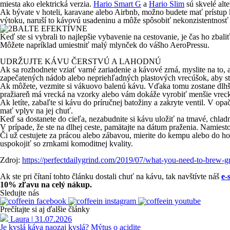
miesta ako elektrická verzia.
Hario Smart G
a
Hario Slim
sú skvelé alte
Ak bývate v hoteli, karavane alebo Airbnb, možno budete mať prístup 
výtoku, naruší to kávovú usadeninu a môže spôsobiť nekonzistentnosť e
BALTE EFEKTÍVNE
Keď ste si vybrali to najlepšie vybavenie na cestovanie, je čas ho zbal
Môžete napríklad umiestniť malý mlynček do vášho AeroPressu.
UDRŽUJTE KÁVU ČERSTVÚ A LAHODNÚ
Ak sa rozhodnete vziať varné zariadenie a kávové zrná, myslite na to, 
zapečatených nádob alebo nepriehľadných plastových vrecúšok, aby ste
Ak môžete, vezmite si vákuovo balenú kávu. Vďaka tomu zostane dlhšie 
pražiareň má vrecká na vzorky alebo vám dokáže vyrobiť menšie vreck
Ak letíte, zabaľte si kávu do príručnej batožiny a zakryte ventil. V 
mať vplyv na jej chuť.
Keď sa dostanete do cieľa, nezabudnite si kávu uložiť na tmavé, chlad
V prípade, že ste na dlhej ceste, pamätajte na dátum praženia. Namiesto
Či už cestujete za prácou alebo zábavou, mierite do kempu alebo do ho
uspokojiť so zrnkami komoditnej kvality.
Zdroj:
https://perfectdailygrind.com/2019/07/what-you-need-to-brew-gr
Ak ste pri čítaní tohto článku dostali chuť na kávu, tak navštívte náš
e-
10% zľavu na celý nákup.
Sledujte nás
Prečítajte si aj ďalšie články
Laura
|
31.07.2026
Je kyslá káva naozaj kyslá? Mýtus o acidite