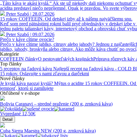
„Táto káva je akási kyslá.“ Ak ste už niekedy dali niekomu ochutnať vý
acidita predstaví niečo nepríjemné. Opak je pravdou. Vo svete výberov
Peter Szabó
|
28.07.2026
15 rokov COFFEEIN. Od detskej izby až k nášmu najväčšiemu snu.
Keď som pred pätnástimi rokmi balil prvé objednávky v detskej izbe v
jednu paletu talianskej kávy, internetový obchod a obrovskú chuť vy
Peter Szabó
|
09.07.2026
Prečo v káve cítime ovocie?
Prečo v káve cítime jablko, citrusy alebo jahody? Jednou z najčastej
jablko, jahody, broskyňa alebo citrusy. Ako môže káva chutiť po ovoc
Kategórie
COFFEEIN články
O pestovateľských krajinách
Príprava rôznych káv
Top články
5 receptov na ľadovú kávu
Najlepší recept na ľadovú kávu - COLD
15 rokov. Oslavujte s nami zľavou a darčekmi
Nové články
Je kyslá káva naozaj kyslá? Mýtus o acidite
15 rokov COFFEEIN. Od de
jemnosť, ktorú si zamilujete
Obľúbené v e-shope
Bolivia Caranavi – stredné praženie (200 g, zrnková káva)
Vypredané
12,50€
Detail
Cuba Sierra Maestra NEW (200 g, zrnková káva)