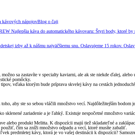
 a kávových nápojov
Blog o čaji
 BREW
Najlepšia káva do automatického kávovaru: Štyri body, ktoré by
tskej izby až k nášmu najväčšiemu snu.
Oslavujeme 15 rokov. Oslav
, možno sa zastavíte v specialty kaviarni, ale ak ste niekde ďalej, ale
ristické pomôcky.
ch tipov, vďaka ktorým bude príprava skvelej kávy na cestách jednod
 toho, aby ste so sebou vláčili množstvo vecí. Najdôležitejším bodom 
ko sklenené zariadenie a je ľahký. Existuje nespočetné množstvo variác
e alebo produkt Melitta. K dispozícii majú tiež skladateľné a zaklápaci
použiť, čím sa zníži množstvo odpadu a vecí, ktoré musíte zabaliť.
ek predmletej kávy, ktorá je vo vašej destinácii k dispozícii? Samozr