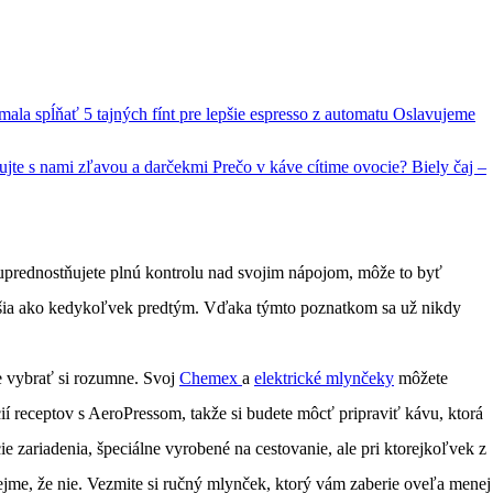
 mala spĺňať
5 tajných fínt pre lepšie espresso z automatu
Oslavujeme
ujte s nami zľavou a darčekmi
Prečo v káve cítime ovocie?
Biely čaj –
bo uprednostňujete plnú kontrolu nad svojim nápojom, môže to byť
uchšia ako kedykoľvek predtým. Vďaka týmto poznatkom sa už nikdy
je vybrať si rozumne. Svoj
Chemex
a
elektrické mlynčeky
môžete
ií receptov s AeroPressom, takže si budete môcť pripraviť kávu, ktorá
e zariadenia, špeciálne vyrobené na cestovanie, ale pri ktorejkoľvek z
ejme, že nie. Vezmite si ručný mlynček, ktorý vám zaberie oveľa menej