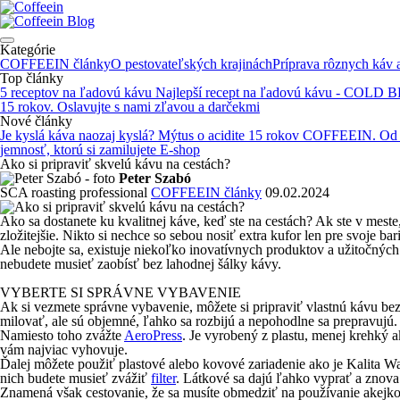
Blog
Kategórie
COFFEEIN články
O pestovateľských krajinách
Príprava rôznych káv
Top články
5 receptov na ľadovú kávu
Najlepší recept na ľadovú kávu - COLD
15 rokov. Oslavujte s nami zľavou a darčekmi
Nové články
Je kyslá káva naozaj kyslá? Mýtus o acidite
15 rokov COFFEEIN. Od de
jemnosť, ktorú si zamilujete
E-shop
Ako si pripraviť skvelú kávu na cestách?
Peter Szabó
SCA roasting professional
COFFEEIN články
09.02.2024
Ako sa dostanete ku kvalitnej káve, keď ste na cestách? Ak ste v meste
zložitejšie. Nikto si nechce so sebou nosiť extra kufor len pre svoje ba
Ale nebojte sa, existuje niekoľko inovatívnych produktov a užitočný
nebudete musieť zaobísť bez lahodnej šálky kávy.
VYBERTE SI SPRÁVNE VYBAVENIE
Ak si vezmete správne vybavenie, môžete si pripraviť vlastnú kávu bez
milovať, ale sú objemné, ľahko sa rozbijú a nepohodlne sa prepravujú.
Namiesto toho zvážte
AeroPress
. Je vyrobený z plastu, menej krehký a
vám najviac vyhovuje.
Ďalej môžete použiť plastové alebo kovové zariadenie ako je Kalita Wav
nich budete musieť zvážiť
filter
. Látkové sa dajú ľahko vyprať a znova 
Znamená však cestovanie, že sa musíte obmedziť na používanie akejkoľv