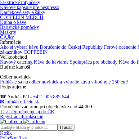
Elektrické mlynčeky
Kávové kapsule pre nespresso
Darčekové sety a šálky
COFFEEIN MERCH
Kniha o káve
Baristické pomôcky
Maškrty
ČAJky
Informácie
Ako si vybrať kávu
Doručenie do Českej Republiky
Férové ocenenie 
zákazníkov COFFEEIN
Veľkoobchod
Kávový catering
Káva do kaviarne
Spolupráca pre obchody
Káva do f
Buďme kamoši
Odber noviniek
Prihláste sa na odber noviniek
a vyhrajte kávu v hodnote 250 eur!
Podporujeme
☎ András Pál -
+421 905 885 644
✉ info@coffeein.sk
Doručenie zadarmo pri objednávke nad 44,00 €
🇨🇿
Doručujeme aj do ČR
Registrácia
Prihlásenie
Košík
Položky:
0
ks