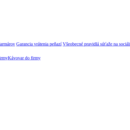
farmárov
Garancia vrátenia peňazí
Všeobecné pravidlá súťaže na sociál
irmy
Kávovar do firmy