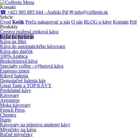
Menu
Kontakt
☎ +421 905 885 644 - András Pál
✉ info@coffeein.sk
Sekcie
Úvod
Košík
Prečo nakupovať u nás
O nás
BLOG o káve
Kontakt
Pri
Produkty
Čerstvo pražená zrnková káva
Káva na espresso
Káva na filter
Káva do automatického kávovaru
Káva ako darček
100% Arabica
Bezkofeinová káva
Specialty coffee - výberová káva
Espresso zmesi
Kilové balenia
Degustačné balenia káv
Great Taste a TOP KÁVY
Predplatné kávy
Kávovary
Aeropress
Moka kávovary
French Press
Chemex
Hario
Kávovary na prípravu studenej kávy
Mlynčeky na kávu
Ručné mlynčeky