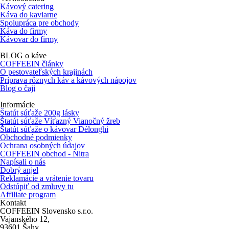
Kávový catering
Káva do kaviarne
Spolupráca pre obchody
Káva do firmy
Kávovar do firmy
BLOG o káve
COFFEEIN články
O pestovateľských krajinách
Príprava rôznych káv a kávových nápojov
Blog o čaji
Informácie
Štatút súťaže 200g lásky
Štatút súťaže Víťazný Vianočný žreb
Štatút súťaže o kávovar Délonghi
Obchodné podmienky
Ochrana osobných údajov
COFFEEIN obchod - Nitra
Napísali o nás
Dobrý anjel
Reklamácie a vrátenie tovaru
Odstúpiť od zmluvy tu
Affiliate program
Kontakt
COFFEEIN Slovensko s.r.o.
Vajanského 12,
93601 Šahy,