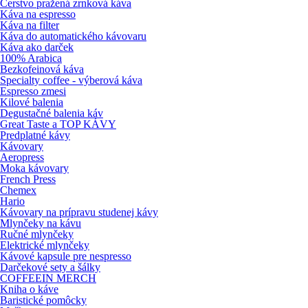
Čerstvo pražená zrnková káva
Káva na espresso
Káva na filter
Káva do automatického kávovaru
Káva ako darček
100% Arabica
Bezkofeinová káva
Specialty coffee - výberová káva
Espresso zmesi
Kilové balenia
Degustačné balenia káv
Great Taste a TOP KÁVY
Predplatné kávy
Kávovary
Aeropress
Moka kávovary
French Press
Chemex
Hario
Kávovary na prípravu studenej kávy
Mlynčeky na kávu
Ručné mlynčeky
Elektrické mlynčeky
Kávové kapsule pre nespresso
Darčekové sety a šálky
COFFEEIN MERCH
Kniha o káve
Baristické pomôcky