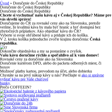
Úvod
» Doručenie do Českej Republiky
Doručenie do Českej Republiky
Doručenie do Českej Republiky
Chcete si vychutnať našu kávu aj v Českej Republike? Máme pre
vás skvelú správu!
Doručujeme do ČR za rovnaké ceny ako na Slovensku, pretože
veríme, že kvalitná káva by mala byť hraníc a byť dostupná bez
zbytočných príplatkov. Ako objednať kávu do ČR?
Vyberte si svoje obľúbené kávy a pridajte ich do košíka.
V 2. kroku košíka jednoducho zvoľte krajinu doručenia:
Česká
republika
.
Dokončite objednávku a my sa postaráme o zvyšok.
Vašu kávu doručíme rýchlo a spoľahlivo až k vám domov!
Rovnaké ceny za doručenie ako na Slovensku
Doručenie kuriérom DPD, alebo do packeta odberných miest, či
boxov
Možnosť platby kartou, prevodom na účet, alebo dobierku
Chystáte sa na prvý nákup kávy u nás? Prečítajte si
ako si správne
vybrať kávu pre Vaše chuťové
bunky
.
Prečo COFFEEIN?