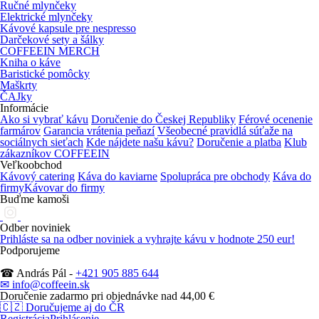
Ručné mlynčeky
Elektrické mlynčeky
Kávové kapsule pre nespresso
Darčekové sety a šálky
COFFEEIN MERCH
Kniha o káve
Baristické pomôcky
Maškrty
ČAJky
Informácie
Ako si vybrať kávu
Doručenie do Českej Republiky
Férové ocenenie
farmárov
Garancia vrátenia peňazí
Všeobecné pravidlá súťaže na
sociálnych sieťach
Kde nájdete našu kávu?
Doručenie a platba
Klub
zákazníkov COFFEEIN
Veľkoobchod
Kávový catering
Káva do kaviarne
Spolupráca pre obchody
Káva do
firmy
Kávovar do firmy
Buďme kamoši
Odber noviniek
Prihláste sa na odber noviniek
a vyhrajte kávu v hodnote 250 eur!
Podporujeme
☎ András Pál -
+421 905 885 644
✉ info@coffeein.sk
Doručenie zadarmo pri objednávke nad 44,00 €
🇨🇿
Doručujeme aj do ČR
Registrácia
Prihlásenie