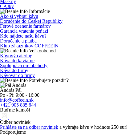
Maškrty
ČAJky
Informácie
Ako si vybrať kávu
Doručenie do Českej Republiky
Férové ocenenie farmárov
Garancia vrátenia peňazí
Kde nájdete našu kávu?
Doručenie a platba
Klub zákazníkov COFFEEIN
Veľkoobchod
Kávový catering
Káva do kaviarne
Spolupráca pre obchody
Káva do firmy
Kávovar do firmy
Potrebujete poradiť?
András Pál
Po - Pi: 9:00 - 16:00
info@coffeein.sk
+421 905 885 644
Buďme kamoši
Odber noviniek
Prihláste sa na odber noviniek
a vyhrajte kávu v hodnote 250 eur!
Podporujeme