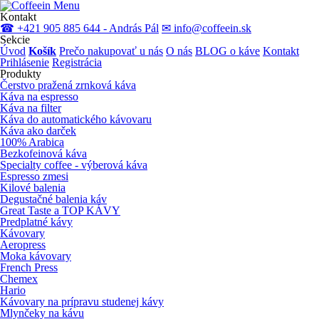
Menu
Kontakt
☎ +421 905 885 644 - András Pál
✉ info@coffeein.sk
Sekcie
Úvod
Košík
Prečo nakupovať u nás
O nás
BLOG o káve
Kontakt
Prihlásenie
Registrácia
Produkty
Čerstvo pražená zrnková káva
Káva na espresso
Káva na filter
Káva do automatického kávovaru
Káva ako darček
100% Arabica
Bezkofeinová káva
Specialty coffee - výberová káva
Espresso zmesi
Kilové balenia
Degustačné balenia káv
Great Taste a TOP KÁVY
Predplatné kávy
Kávovary
Aeropress
Moka kávovary
French Press
Chemex
Hario
Kávovary na prípravu studenej kávy
Mlynčeky na kávu