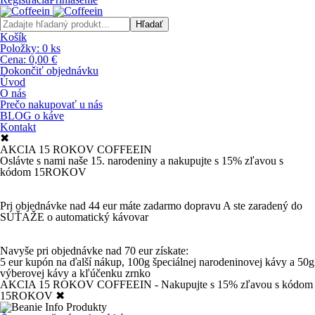
Košík
Položky:
0
ks
Cena:
0,00 €
Dokončiť objednávku
Úvod
O nás
Prečo nakupovať u nás
BLOG o káve
Kontakt
✖
AKCIA 15 ROKOV COFFEEIN
Oslávte s nami naše 15. narodeniny a nakupujte s 15% zľavou s
kódom 15ROKOV
Pri objednávke nad 44 eur máte zadarmo dopravu A ste zaradený do
SÚŤAŽE o automatický kávovar
Navyše pri objednávke nad 70 eur získate:
5 eur kupón na ďalší nákup, 100g špeciálnej narodeninovej kávy a 50g
výberovej kávy a kľúčenku zrnko
AKCIA 15 ROKOV COFFEEIN - Nakupujte s 15% zľavou s kódom
15ROKOV
✖
Produkty