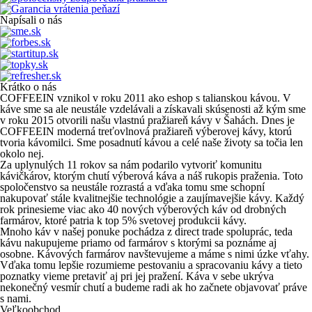
Napísali o nás
Krátko o nás
COFFEEIN vznikol v roku 2011 ako eshop s talianskou kávou. V
káve sme sa ale neustále vzdelávali a získavali skúsenosti až kým sme
v roku 2015 otvorili našu vlastnú pražiareň kávy v Šahách. Dnes je
COFFEEIN moderná treťovlnová pražiareň výberovej kávy, ktorú
tvoria kávomilci. Sme posadnutí kávou a celé naše životy sa točia len
okolo nej.
Za uplynulých 11 rokov sa nám podarilo vytvoriť komunitu
kávičkárov, ktorým chutí výberová káva a náš rukopis praženia. Toto
spoločenstvo sa neustále rozrastá a vďaka tomu sme schopní
nakupovať stále kvalitnejšie technológie a zaujímavejšie kávy. Každý
rok prinesieme viac ako 40 nových výberových káv od drobných
farmárov, ktoré patria k top 5% svetovej produkcii kávy.
Mnoho káv v našej ponuke pochádza z direct trade spoluprác, teda
kávu nakupujeme priamo od farmárov s ktorými sa poznáme aj
osobne. Kávových farmárov navštevujeme a máme s nimi úzke vťahy.
Vďaka tomu lepšie rozumieme pestovaniu a spracovaniu kávy a tieto
poznatky vieme pretaviť aj pri jej pražení. Káva v sebe ukrýva
nekonečný vesmír chutí a budeme radi ak ho začnete objavovať práve
s nami.
Veľkoobchod