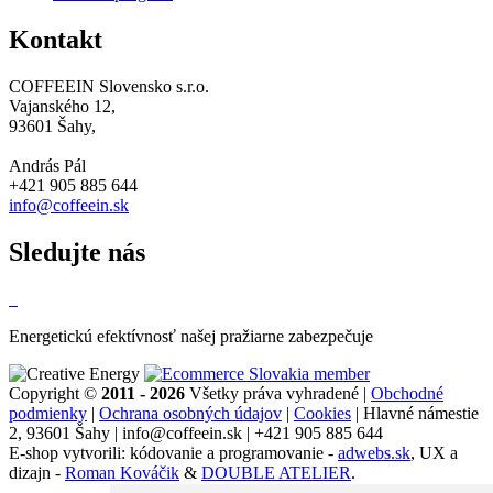
Kontakt
COFFEEIN Slovensko s.r.o.
Vajanského 12,
93601 Šahy,
András Pál
+421 905 885 644
info@coffeein.sk
Sledujte nás
Energetickú efektívnosť našej pražiarne zabezpečuje
Copyright ©
2011 - 2026
Všetky práva vyhradené |
Obchodné
podmienky
|
Ochrana osobných údajov
|
Cookies
| Hlavné námestie
2, 93601 Šahy | info@coffeein.sk | +421 905 885 644
E-shop vytvorili: kódovanie a programovanie -
adwebs.sk
, UX a
dizajn -
Roman Kováčik
&
DOUBLE ATELIER
.