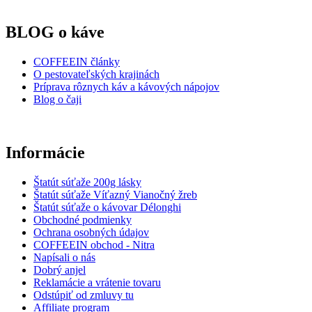
BLOG o káve
COFFEEIN články
O pestovateľských krajinách
Príprava rôznych káv a kávových nápojov
Blog o čaji
Informácie
Štatút súťaže 200g lásky
Štatút súťaže Víťazný Vianočný žreb
Štatút súťaže o kávovar Délonghi
Obchodné podmienky
Ochrana osobných údajov
COFFEEIN obchod - Nitra
Napísali o nás
Dobrý anjel
Reklamácie a vrátenie tovaru
Odstúpiť od zmluvy tu
Affiliate program