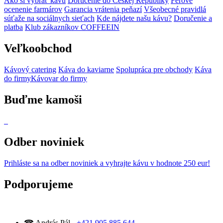
Ako si vybrať kávu
Doručenie do Českej Republiky
Férové
ocenenie farmárov
Garancia vrátenia peňazí
Všeobecné pravidlá
súťaže na sociálnych sieťach
Kde nájdete našu kávu?
Doručenie a
platba
Klub zákazníkov COFFEEIN
Veľkoobchod
Kávový catering
Káva do kaviarne
Spolupráca pre obchody
Káva
do firmy
Kávovar do firmy
Buďme kamoši
Odber noviniek
Prihláste sa na odber noviniek
a vyhrajte kávu v hodnote 250 eur!
Podporujeme
☎ András Pál -
+421 905 885 644