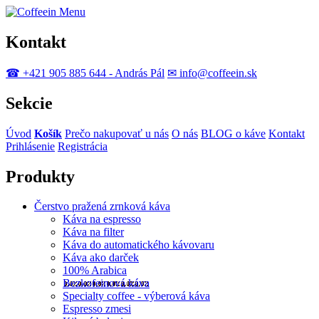
Menu
Kontakt
☎ +421 905 885 644 - András Pál
✉ info@coffeein.sk
Sekcie
Úvod
Košík
Prečo nakupovať u nás
O nás
BLOG o káve
Kontakt
Prihlásenie
Registrácia
Produkty
Čerstvo pražená zrnková káva
Káva na espresso
Káva na filter
Káva do automatického kávovaru
Káva ako darček
100% Arabica
Bezkofeinová káva
Specialty coffee - výberová káva
Espresso zmesi