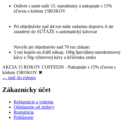
Oslávte s nami naše 15. narodeniny a nakupujte s 15%
zľavou s kódom 15ROKOV
Pri objednávke nad 44 eur máte zadarmo dopravu A ste
zaradený do SÚŤAŽE o automatický kávovar
Navyše pri objednávke nad 70 eur získate:
5 eur kupón na ďalší nákup, 100g špeciálnej narodeninovej
kávy a 50g výberovej kávy a kľúčenku zrnko
AKCIA 15 ROKOV COFFEEIN - Nakupujte s 15% zľavou s
kódom 15ROKOV
✖
← späť do eshopu
Zákaznícky účet
Reklamácie a vrátenia
Odstúpenie od zmluvy
Registrácia
Prihlásenie