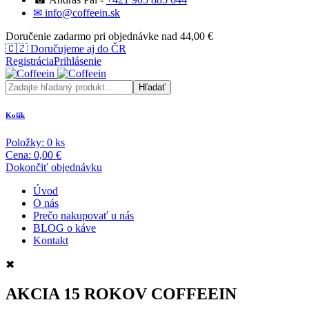
✉ info@coffeein.sk
Doručenie zadarmo pri objednávke nad 44,00 €
🇨🇿
Doručujeme aj do ČR
Registrácia
Prihlásenie
Košík
Položky:
0
ks
Cena:
0,00 €
Dokončiť objednávku
Úvod
O nás
Prečo nakupovať u nás
BLOG o káve
Kontakt
✖
AKCIA 15 ROKOV COFFEEIN