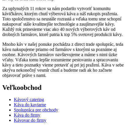
Za uplynulých 11 rokov sa nám podarilo vytvoriť komunitu
kávičkárov, ktorým chutí výberová káva a náš rukopis praženia.
Toto spoločenstvo sa neustále rozrastá a vďaka tomu sme schopní
nakupovať stále kvalitnejšie technológie a zaujímavejšie kávy.
Každý rok prinesieme viac ako 40 nových výberových káv od
drobných farmárov, ktoré patria k top 5% svetovej produkcii kávy.
Mnoho káv v našej ponuke pochádza z direct trade spoluprác, teda
kávu nakupujeme priamo od farmárov s ktorými sa poznáme aj
osobne. Kávových farmárov navštevujeme a máme s nimi úzke
vťahy. Vďaka tomu lepšie rozumieme pestovaniu a spracovaniu
kávy a tieto poznatky vieme pretaviť aj pri jej pražení. Káva v sebe
ukrýva nekonečný vesmír chutí a budeme radi ak ho začnete
objavovať práve s nami.
Veľkoobchod
Kávový catering
Káva do kaviarne
Spolupráca pre obchody
Káva do firmy
Kávovar do firmy