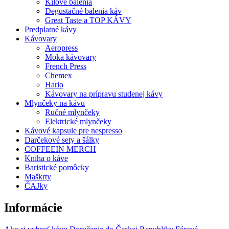
Kilové balenia
Degustačné balenia káv
Great Taste a TOP KÁVY
Predplatné kávy
Kávovary
Aeropress
Moka kávovary
French Press
Chemex
Hario
Kávovary na prípravu studenej kávy
Mlynčeky na kávu
Ručné mlynčeky
Elektrické mlynčeky
Kávové kapsule pre nespresso
Darčekové sety a šálky
COFFEEIN MERCH
Kniha o káve
Baristické pomôcky
Maškrty
ČAJky
Informácie