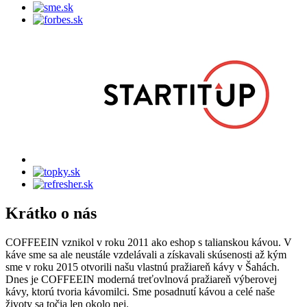
Krátko o nás
COFFEEIN vznikol v roku 2011 ako eshop s talianskou kávou. V
káve sme sa ale neustále vzdelávali a získavali skúsenosti až kým
sme v roku 2015 otvorili našu vlastnú pražiareň kávy v Šahách.
Dnes je COFFEEIN moderná treťovlnová pražiareň výberovej
kávy, ktorú tvoria kávomilci. Sme posadnutí kávou a celé naše
životy sa točia len okolo nej.