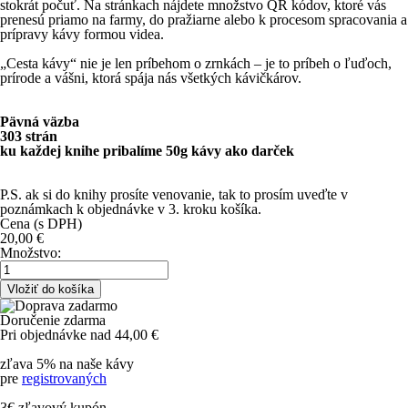
stokrát počuť. Na stránkach nájdete množstvo QR kódov, ktoré vás
prenesú priamo na farmy, do pražiarne alebo k procesom spracovania a
prípravy kávy formou videa.
„Cesta kávy“ nie je len príbehom o zrnkách – je to príbeh o ľuďoch,
prírode a vášni, ktorá spája nás všetkých kávičkárov.
Pävná väzba
303 strán
ku každej knihe pribalíme 50g kávy ako darček
P.S. ak si do knihy prosíte venovanie, tak to prosím uveďte v
poznámkach k objednávke v 3. kroku košíka.
Cena (s DPH)
20,00
€
Množstvo:
Doručenie zdarma
Pri objednávke nad 44,00 €
zľava 5% na naše kávy
pre
registrovaných
3€ zľavový kupón