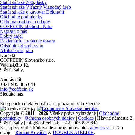
Štatút súťaže 200g lásky
Štatút súťaže Víťazný Vianočný žreb
Štatút súťaže o kávovar Délonghi
Obchodné podmienky
Ochrana osobných údajov
COFFEEIN obchod - Nitra
Napísali o nás
Dobrý anjel
Reklamácie a vrátenie tovaru
Odstúpiť od zmluvy tu
Affiliate program
Kontakt
COFFEEIN Slovensko s.r.o.
Vajanského 12,
93601 Šahy,
András Pál
+421 905 885 644
info@coffeein.sk
Sledujte nás
Energetickú efektívnosť našej pražiarne zabezpečuje
Copyright ©
2011 - 2026
Všetky práva vyhradené |
Obchodné
podmienky
|
Ochrana osobných údajov
|
Cookies
| Hlavné námestie 2,
93601 Šahy | info@coffeein.sk | +421 905 885 644
E-shop vytvorili: kódovanie a programovanie -
adwebs.sk
, UX a
dizajn -
Roman Kováčik
&
DOUBLE ATELIER
.