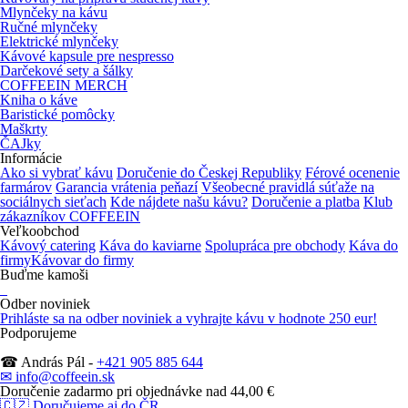
Mlynčeky na kávu
Ručné mlynčeky
Elektrické mlynčeky
Kávové kapsule pre nespresso
Darčekové sety a šálky
COFFEEIN MERCH
Kniha o káve
Baristické pomôcky
Maškrty
ČAJky
Informácie
Ako si vybrať kávu
Doručenie do Českej Republiky
Férové ocenenie
farmárov
Garancia vrátenia peňazí
Všeobecné pravidlá súťaže na
sociálnych sieťach
Kde nájdete našu kávu?
Doručenie a platba
Klub
zákazníkov COFFEEIN
Veľkoobchod
Kávový catering
Káva do kaviarne
Spolupráca pre obchody
Káva do
firmy
Kávovar do firmy
Buďme kamoši
Odber noviniek
Prihláste sa na odber noviniek
a vyhrajte kávu v hodnote 250 eur!
Podporujeme
☎ András Pál -
+421 905 885 644
✉ info@coffeein.sk
Doručenie zadarmo pri objednávke nad 44,00 €
🇨🇿
Doručujeme aj do ČR