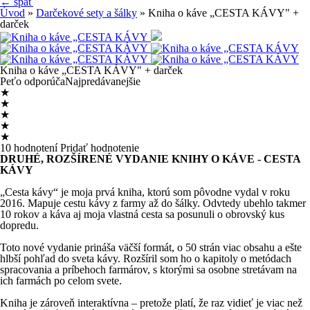
← späť
Úvod
»
Darčekové sety a šálky
» Kniha o káve „CESTA KÁVY" +
darček
Kniha o káve „CESTA KÁVY" + darček
Peťo odporúča
Najpredávanejšie
★
★
★
★
★
10 hodnotení
Pridať hodnotenie
DRUHÉ, ROZŠÍRENÉ VYDANIE KNIHY O KÁVE - CESTA
KÁVY
„Cesta kávy“ je moja prvá kniha, ktorú som pôvodne vydal v roku
2016. Mapuje cestu kávy z farmy až do šálky. Odvtedy ubehlo takmer
10 rokov a káva aj moja vlastná cesta sa posunuli o obrovský kus
dopredu.
Toto nové vydanie prináša väčší formát, o 50 strán viac obsahu a ešte
hlbší pohľad do sveta kávy. Rozšíril som ho o kapitoly o metódach
spracovania a príbehoch farmárov, s ktorými sa osobne stretávam na
ich farmách po celom svete.
Kniha je zároveň interaktívna – pretože platí, že raz vidieť je viac než