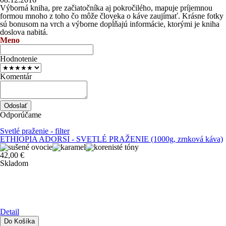
Výborná kniha, pre začiatočníka aj pokročilého, mapuje príjemnou
formou mnoho z toho čo môže človeka o káve zaujímať. Krásne fotky
sú bonusom na vrch a výborne dopĺňajú informácie, ktorými je kniha
doslova nabitá.
Meno
Hodnotenie
Komentár
Odporúčame
Svetlé praženie - filter
ETHIOPIA ADORSI - SVETLÉ PRAŽENIE (1000g, zrnková káva)
42,00 €
Skladom
Detail