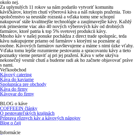
okolo nej.
Za uplynulých 11 rokov sa nám podarilo vytvoriť komunitu
kávičkárov, ktorým chutí výberová káva a náš rukopis praženia. Toto
spoločenstvo sa neustále rozrastá a vďaka tomu sme schopní
nakupovať stále kvalitnejšie technológie a zaujímavejšie kávy. Každý
rok prinesieme viac ako 40 nových výberových káv od drobných
farmárov, ktoré patria k top 5% svetovej produkcii kávy.
Mnoho káv v našej ponuke pochádza z direct trade spoluprác, teda
kávu nakupujeme priamo od farmárov s ktorými sa poznáme aj
osobne. Kávových farmárov navštevujeme a máme s nimi úzke vťahy.
Vďaka tomu lepšie rozumieme pestovaniu a spracovaniu kávy a tieto
poznatky vieme pretaviť aj pri jej pražení. Káva v sebe ukrýva
nekonečný vesmír chutí a budeme radi ak ho začnete objavovať práve
s nami.
Veľkoobchod
Kávový catering
Káva do kaviarne
Spolupráca pre obchody
Káva do firmy
Kávovar do firmy
BLOG o káve
COFFEEIN články
O pestovateľských krajinách
Príprava rôznych káv a kávových nápojov
Blog o čaji
Informácie