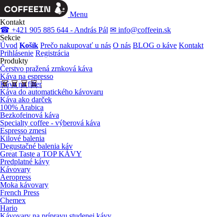
Menu
Kontakt
☎ +421 905 885 644 - András Pál
✉ info@coffeein.sk
Sekcie
Úvod
Košík
Prečo nakupovať u nás
O nás
BLOG o káve
Kontakt
Prihlásenie
Registrácia
Produkty
Čerstvo pražená zrnková káva
Káva na espresso
Káva na filter
Káva do automatického kávovaru
Káva ako darček
100% Arabica
Bezkofeinová káva
Specialty coffee - výberová káva
Espresso zmesi
Kilové balenia
Degustačné balenia káv
Great Taste a TOP KÁVY
Predplatné kávy
Kávovary
Aeropress
Moka kávovary
French Press
Chemex
Hario
Kávovary na prípravu studenej kávy