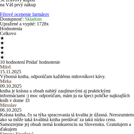
na Váš prvý nákup
Férové ocenenie farmárov
Dostupnosť:
Skladom
Upražené a vypité:
1728x
Hodnotenia
Celkovo
★
★
★
★
★
10 hodnotení
Pridať hodnotenie
Miloš
15.11.2025
Výborná kniha, odporúčam každému milovníkovi kávy.
Mirka
09.10.2025
kniha je krásna a obsah nabitý zaujímavými aj praktickými
informáciami :) moc odporúčam, mám ju na špeci poličke najkrajších
kníh v dome :D
Miroslav
06.10.2025
Krásna kniha, čo sa týka spracovania tá kvalita je úžasná. Nerozumiem
ako sa môže taká kvalitná kniha predávať za takú nízku cenu.
Samozrejme jej obsah nemá konkurenciu na Slovensku. Gratulujem a
ďakujem
Simona Sivoňová