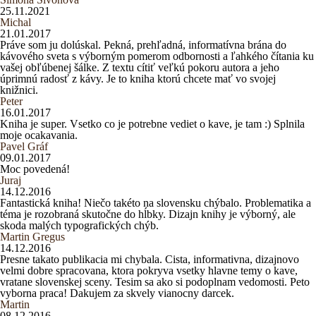
25.11.2021
Michal
21.01.2017
Práve som ju dolúskal. Pekná, prehľadná, informatívna brána do
kávového sveta s výborným pomerom odbornosti a ľahkého čítania ku
vašej obľúbenej šálke. Z textu cítiť veľkú pokoru autora a jeho
úprimnú radosť z kávy. Je to kniha ktorú chcete mať vo svojej
knižnici.
Peter
16.01.2017
Kniha je super. Vsetko co je potrebne vediet o kave, je tam :) Splnila
moje ocakavania.
Pavel Gráf
09.01.2017
Moc povedená!
Juraj
14.12.2016
Fantastická kniha! Niečo takéto na slovensku chýbalo. Problematika a
téma je rozobraná skutočne do hĺbky. Dizajn knihy je výborný, ale
skoda malých typografických chýb.
Martin Gregus
14.12.2016
Presne takato publikacia mi chybala. Cista, informativna, dizajnovo
velmi dobre spracovana, ktora pokryva vsetky hlavne temy o kave,
vratane slovenskej sceny. Tesim sa ako si podoplnam vedomosti. Peto
vyborna praca! Dakujem za skvely vianocny darcek.
Martin
08.12.2016