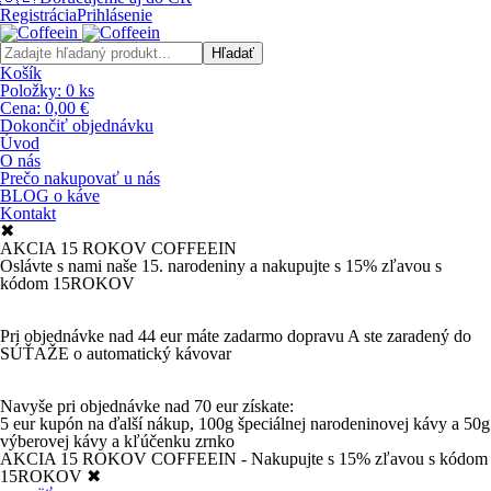
Registrácia
Prihlásenie
Košík
Položky:
0
ks
Cena:
0,00 €
Dokončiť objednávku
Úvod
O nás
Prečo nakupovať u nás
BLOG o káve
Kontakt
✖
AKCIA 15 ROKOV COFFEEIN
Oslávte s nami naše 15. narodeniny a nakupujte s 15% zľavou s
kódom 15ROKOV
Pri objednávke nad 44 eur máte zadarmo dopravu A ste zaradený do
SÚŤAŽE o automatický kávovar
Navyše pri objednávke nad 70 eur získate:
5 eur kupón na ďalší nákup, 100g špeciálnej narodeninovej kávy a 50g
výberovej kávy a kľúčenku zrnko
AKCIA 15 ROKOV COFFEEIN - Nakupujte s 15% zľavou s kódom
15ROKOV
✖