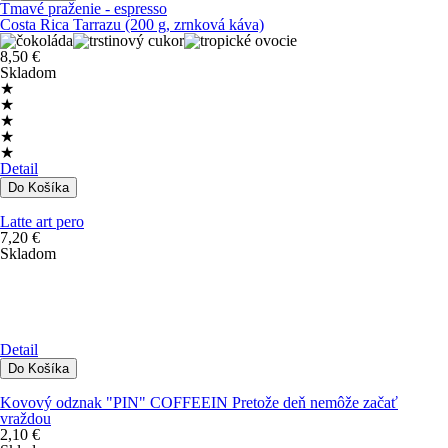
Tmavé praženie - espresso
Costa Rica Tarrazu (200 g, zrnková káva)
8,50 €
Skladom
★
★
★
★
★
Detail
Latte art pero
7,20 €
Skladom
Detail
Kovový odznak "PIN" COFFEEIN Pretože deň nemôže začať
vraždou
2,10 €