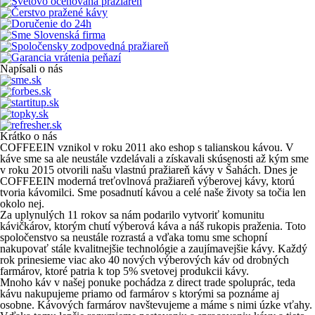
Napísali o nás
Krátko o nás
COFFEEIN vznikol v roku 2011 ako eshop s talianskou kávou. V
káve sme sa ale neustále vzdelávali a získavali skúsenosti až kým sme
v roku 2015 otvorili našu vlastnú pražiareň kávy v Šahách. Dnes je
COFFEEIN moderná treťovlnová pražiareň výberovej kávy, ktorú
tvoria kávomilci. Sme posadnutí kávou a celé naše životy sa točia len
okolo nej.
Za uplynulých 11 rokov sa nám podarilo vytvoriť komunitu
kávičkárov, ktorým chutí výberová káva a náš rukopis praženia. Toto
spoločenstvo sa neustále rozrastá a vďaka tomu sme schopní
nakupovať stále kvalitnejšie technológie a zaujímavejšie kávy. Každý
rok prinesieme viac ako 40 nových výberových káv od drobných
farmárov, ktoré patria k top 5% svetovej produkcii kávy.
Mnoho káv v našej ponuke pochádza z direct trade spoluprác, teda
kávu nakupujeme priamo od farmárov s ktorými sa poznáme aj
osobne. Kávových farmárov navštevujeme a máme s nimi úzke vťahy.