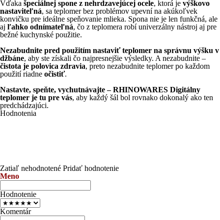
Vďaka
špeciálnej spone z nehrdzavejúcej ocele
, ktorá je
výškovo
nastaviteľná
, sa teplomer bez problémov upevní na akúkoľvek
konvičku pre ideálne speňovanie mlieka. Spona nie je len funkčná, ale
aj
ľahko odnímateľná
, čo z teplomera robí univerzálny nástroj aj pre
bežné kuchynské použitie.
Nezabudnite pred použitím nastaviť teplomer na správnu výšku v
džbáne
, aby ste získali čo najpresnejšie výsledky. A nezabudnite –
čistota je polovica zdravia
, preto nezabudnite teplomer po každom
použití riadne
očistiť
.
Nastavte, speňte, vychutnávajte – RHINOWARES Digitálny
teplomer je tu pre vás
, aby každý šál bol rovnako dokonalý ako ten
predchádzajúci.
Hodnotenia
Zatiaľ nehodnotené
Pridať hodnotenie
Meno
Hodnotenie
Komentár