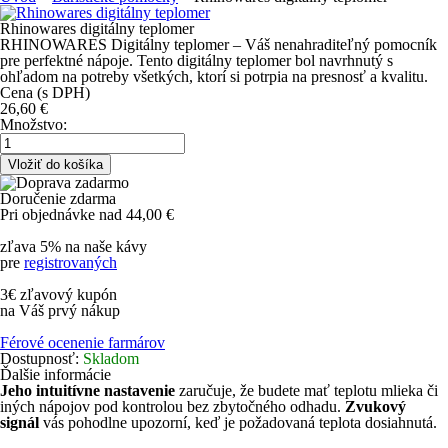
Rhinowares digitálny teplomer
RHINOWARES Digitálny teplomer – Váš nenahraditeľný pomocník
pre perfektné nápoje. Tento digitálny teplomer bol navrhnutý s
ohľadom na potreby všetkých, ktorí si potrpia na presnosť a kvalitu.
Cena (s DPH)
26,60
€
Množstvo:
Doručenie zdarma
Pri objednávke nad 44,00 €
zľava 5% na naše kávy
pre
registrovaných
3€ zľavový kupón
na Váš prvý nákup
Férové ocenenie farmárov
Dostupnosť:
Skladom
Ďalšie informácie
Jeho intuitívne nastavenie
zaručuje, že budete mať teplotu mlieka či
iných nápojov pod kontrolou bez zbytočného odhadu.
Zvukový
signál
vás pohodlne upozorní, keď je požadovaná teplota dosiahnutá.