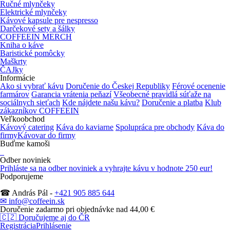
Ručné mlynčeky
Elektrické mlynčeky
Kávové kapsule pre nespresso
Darčekové sety a šálky
COFFEEIN MERCH
Kniha o káve
Baristické pomôcky
Maškrty
ČAJky
Informácie
Ako si vybrať kávu
Doručenie do Českej Republiky
Férové ocenenie
farmárov
Garancia vrátenia peňazí
Všeobecné pravidlá súťaže na
sociálnych sieťach
Kde nájdete našu kávu?
Doručenie a platba
Klub
zákazníkov COFFEEIN
Veľkoobchod
Kávový catering
Káva do kaviarne
Spolupráca pre obchody
Káva do
firmy
Kávovar do firmy
Buďme kamoši
Odber noviniek
Prihláste sa na odber noviniek
a vyhrajte kávu v hodnote 250 eur!
Podporujeme
☎ András Pál -
+421 905 885 644
✉ info@coffeein.sk
Doručenie zadarmo pri objednávke nad 44,00 €
🇨🇿
Doručujeme aj do ČR
Registrácia
Prihlásenie