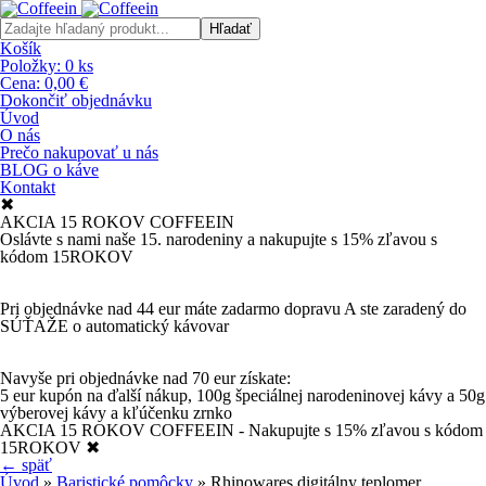
Košík
Položky:
0
ks
Cena:
0,00 €
Dokončiť objednávku
Úvod
O nás
Prečo nakupovať u nás
BLOG o káve
Kontakt
✖
AKCIA 15 ROKOV COFFEEIN
Oslávte s nami naše 15. narodeniny a nakupujte s 15% zľavou s
kódom 15ROKOV
Pri objednávke nad 44 eur máte zadarmo dopravu A ste zaradený do
SÚŤAŽE o automatický kávovar
Navyše pri objednávke nad 70 eur získate:
5 eur kupón na ďalší nákup, 100g špeciálnej narodeninovej kávy a 50g
výberovej kávy a kľúčenku zrnko
AKCIA 15 ROKOV COFFEEIN - Nakupujte s 15% zľavou s kódom
15ROKOV
✖
← späť
Úvod
»
Baristické pomôcky
» Rhinowares digitálny teplomer