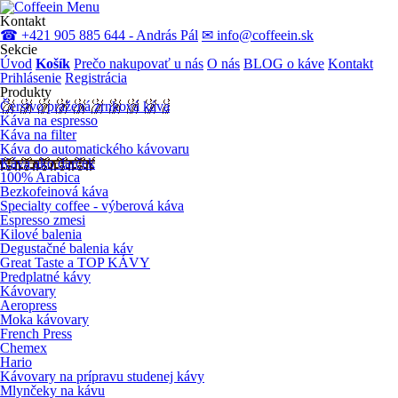
Menu
Kontakt
☎ +421 905 885 644 - András Pál
✉ info@coffeein.sk
Sekcie
Úvod
Košík
Prečo nakupovať u nás
O nás
BLOG o káve
Kontakt
Prihlásenie
Registrácia
Produkty
Čerstvo pražená zrnková káva
Káva na espresso
Káva na filter
Káva do automatického kávovaru
Káva ako darček
100% Arabica
Bezkofeinová káva
Specialty coffee - výberová káva
Espresso zmesi
Kilové balenia
Degustačné balenia káv
Great Taste a TOP KÁVY
Predplatné kávy
Kávovary
Aeropress
Moka kávovary
French Press
Chemex
Hario
Kávovary na prípravu studenej kávy
Mlynčeky na kávu