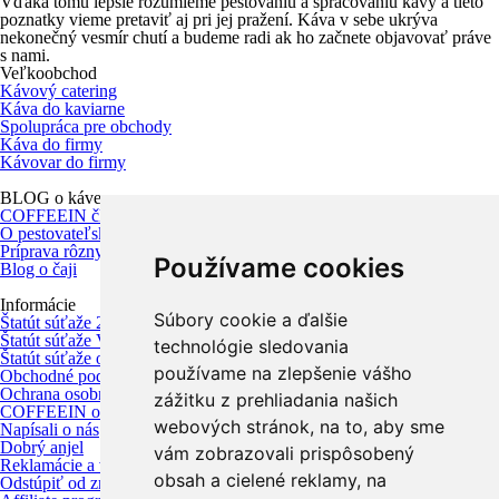
Vďaka tomu lepšie rozumieme pestovaniu a spracovaniu kávy a tieto
poznatky vieme pretaviť aj pri jej pražení. Káva v sebe ukrýva
nekonečný vesmír chutí a budeme radi ak ho začnete objavovať práve
s nami.
Veľkoobchod
Kávový catering
Káva do kaviarne
Spolupráca pre obchody
Káva do firmy
Kávovar do firmy
BLOG o káve
COFFEEIN články
O pestovateľských krajinách
Príprava rôznych káv a kávových nápojov
Používame cookies
Blog o čaji
Informácie
Súbory cookie a ďalšie
Štatút súťaže 200g lásky
Štatút súťaže Víťazný Vianočný žreb
technológie sledovania
Štatút súťaže o kávovar Délonghi
používame na zlepšenie vášho
Obchodné podmienky
Ochrana osobných údajov
zážitku z prehliadania našich
COFFEEIN obchod - Nitra
webových stránok, na to, aby sme
Napísali o nás
Dobrý anjel
vám zobrazovali prispôsobený
Reklamácie a vrátenie tovaru
obsah a cielené reklamy, na
Odstúpiť od zmluvy tu