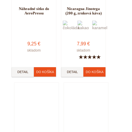
Náhradné sitko do
Nicaragua Jinotega
AeroPressu
(200 g, zrnková káva)
9,25 €
7,99 €
skladom
skladom
★
★
★
★
★
DETAIL
DETAIL