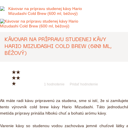
KÁVOVAR NA PRÍPRAVU STUDENEJ KÁVY
HARIO MIZUDASHI COLD BREW (600 ML,
BÉŽOVÝ)
★
★
★
★
★
1 hodnotenie
Pridať hodnotenie
Ak máte radi kávu pripravenú za studena, sme si istí, že si zamilujet
tento výrovník cold brew kávy Hario Mizudashi. Táto jednoduch
metóda prípravy prináša hlbokú chuť a bohatú arómu kávy.
Varenie kávy so studenou vodou zachováva jemné chuťové látky 