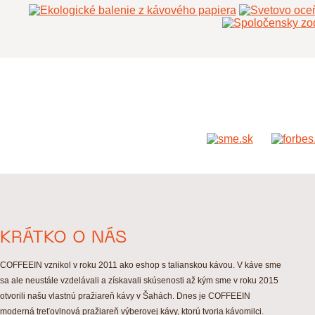
KRÁTKO O NÁS
COFFEEIN vznikol v roku 2011 ako eshop s talianskou kávou. V káve sme
sa ale neustále vzdelávali a získavali skúsenosti až kým sme v roku 2015
otvorili našu vlastnú pražiareň kávy v Šahách. Dnes je COFFEEIN
moderná treťovlnová pražiareň výberovej kávy, ktorú tvoria kávomilci.