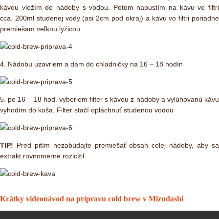
kávou vložím do nádoby s vodou. Potom napustím na kávu vo filtri
cca. 200ml studenej vody (asi 2cm pod okraj) a kávu vo filtri poriadne
premiešam veľkou lyžicou
4. Nádobu uzavriem a dám do chladničky na 16 – 18 hodín
5. po 16 – 18 hod. vyberiem filter s kávou z nádoby a vylúhovanú kávu
vyhodím do koša. Filter stačí opláchnuť studenou vodou
TIP!
Pred pitím nezabúdajte premiešať obsah celej nádoby, aby s
extrakt rovnomerne rozložil
Krátky videonávod na prípravu cold brew v Mizudashi