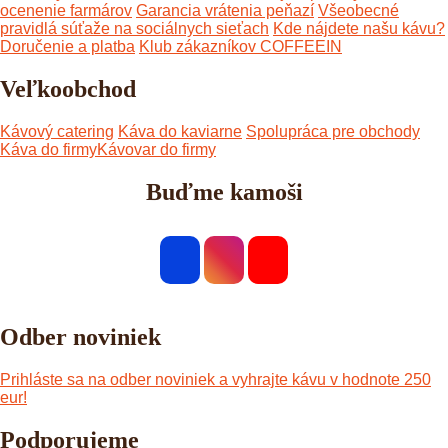
ocenenie farmárov
Garancia vrátenia peňazí
Všeobecné
pravidlá súťaže na sociálnych sieťach
Kde nájdete našu kávu?
Doručenie a platba
Klub zákazníkov COFFEEIN
Veľkoobchod
Kávový catering
Káva do kaviarne
Spolupráca pre obchody
Káva do firmy
Kávovar do firmy
Buďme kamoši
Odber noviniek
Prihláste sa na odber noviniek
a vyhrajte kávu v hodnote 250
eur!
Podporujeme