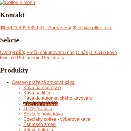
Menu
Kontakt
☎ +421 905 885 644 - András Pál
✉ info@coffeein.sk
Sekcie
Úvod
Košík
Prečo nakupovať u nás
O nás
BLOG o káve
Kontakt
Prihlásenie
Registrácia
Produkty
Čerstvo pražená zrnková káva
Káva na espresso
Káva na filter
Káva do automatického kávovaru
Káva ako darček
100% Arabica
Bezkofeinová káva
Specialty coffee - výberová káva
Espresso zmesi
Kilové balenia