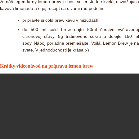
že náš legendárny lemon brew je best seller. Je to skvelá, osviežujúca
kávová limonáda a o jej recept sa s vami rád podelím.
pripravte si cold brew kávu v mizudashi
do 500 ml cold brew dajte 50ml čerstvo vyšťavenej
citrónovej šťavy, 5g trstinového cukru a dolejte 150 ml
sódy. Nápoj poriadne premiešajte. Voilá, Lemon Brew je na
svete. V jednoduchosti je krása :-)
Krátky videonávod na prípravu lemon brew