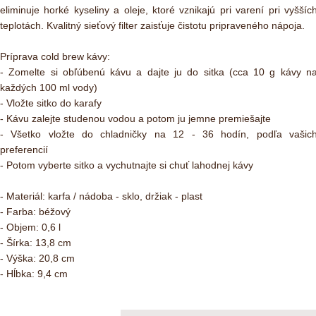
eliminuje horké kyseliny a oleje, ktoré vznikajú pri varení pri vyššíc
teplotách. Kvalitný sieťový filter zaisťuje čistotu pripraveného nápoja.
Príprava cold brew kávy:
- Zomelte si obľúbenú kávu a dajte ju do sitka (cca 10 g kávy n
každých 100 ml vody)
- Vložte sitko do karafy
- Kávu zalejte studenou vodou a potom ju jemne premiešajte
- Všetko vložte do chladničky na 12 - 36 hodín, podľa vašic
preferencií
- Potom vyberte sitko a vychutnajte si chuť lahodnej kávy
- Materiál: karfa / nádoba - sklo, držiak - plast
- Farba: béžový
- Objem: 0,6 l
- Šírka: 13,8 cm
- Výška: 20,8 cm
- Hĺbka: 9,4 cm