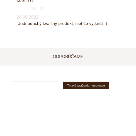
Martin G.
24.06.2022
Jednoduchý kvalitný produkt, niet čo vytknúť :)
ODPORÚČAME
Tmavé praženie - espresso