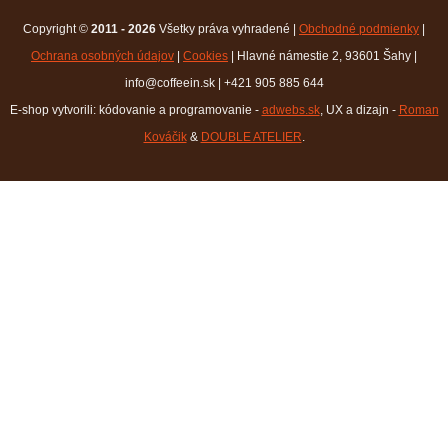
Copyright ©
2011 - 2026
Všetky práva vyhradené |
Obchodné podmienky
|
Ochrana osobných údajov
|
Cookies
| Hlavné námestie 2, 93601 Šahy |
info@coffeein.sk | +421 905 885 644
E-shop vytvorili: kódovanie a programovanie -
adwebs.sk
, UX a dizajn -
Roman
Kováčik
&
DOUBLE ATELIER
.