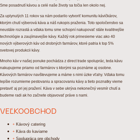
Sme posadnutí kávou a celé naše životy sa točia len okolo nej.
Za uplynulých 11 rokov sa nám podarilo vytvoriť komunitu kávičkárov,
ktorým chutí výberová káva a náš rukopis praženia. Toto spoločenstvo sa
neustále rozrastá a vďaka tomu sme schopní nakupovať stále kvalitnejšie
technológie a zaujímavejšie kávy. Každý rok prinesieme viac ako 40
nových výberových káv od drobných farmárov, ktoré patria k top 5%
svetovej produkcii kávy.
Mnoho káv v našej ponuke pochádza z direct trade spoluprác, teda kávu
nakupujeme priamo od farmárov s ktorými sa poznáme aj osobne.
Kávových farmárov navštevujeme a máme s nimi úzke vťahy. Vďaka tomu
lepšie rozumieme pestovaniu a spracovaniu kávy a tieto poznatky vieme
pretaviť aj pri jej pražení. Káva v sebe ukrýva nekonečný vesmír chutí a
budeme radi ak ho začnete objavovať práve s nami.
VEĽKOOBCHOD
Kávový catering
Káva do kaviarne
Spolupráca pre obchody