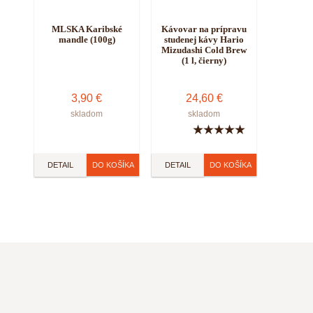
MLSKA Karibské
Kávovar na prípravu
mandle (100g)
studenej kávy Hario
Mizudashi Cold Brew
(1 l, čierny)
3,90 €
24,60 €
skladom
skladom
★
★
★
★
★
DETAIL
DETAIL