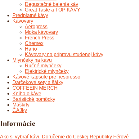
Degustačné balenia káv
Great Taste a TOP KÁVY
Predplatné kávy
Kávovary
Aeropress
Moka kávovary
French Press
Chemex
Hario
Kávovary na prípravu studenej kávy
Mlynčeky na kávu
Ručné mlynčeky
Elektrické mlynčeky
Kávové kapsule pre nespresso
Darčekové sety a šálky
COFFEEIN MERCH
Kniha o káve
Baristické pomôcky
Maškrty
ČAJky
Informácie
Ako si vybrať kávu
Doručenie do Českej Republiky
Férové