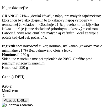
Najpredávanejšie
GRANČO 21% - „detská káva“ je nápoj pre malých fajnšmekrov,
ktorí chcú byť ako dospelí! Je to kakaový nápoj vyrobený v
remeselnej čokoládovni. Obsahuje 21 % pravého kolumbijského
kakaa, ktoré je jemne dosladené prírodným kokosovým cukrom.
Lahodná, vyvážená chuť pre malých aj veľkých, ktorá zahreje a
poteší kedykoľvek počas dňa.
Ingredience:
kokosový cukor, kolumbijské kakao (kakaové maslo
minimálne 21 %) Bez palmového oleja a lepku!
Hmotnosť:
250 g
Skladujte v suchu a tme pri teplotách do 20°C. Chráňte pred
priamym slnečným žiarením.
Hmotnosť: 250 g
Cena (s DPH)
9,90
€
Množstvo: