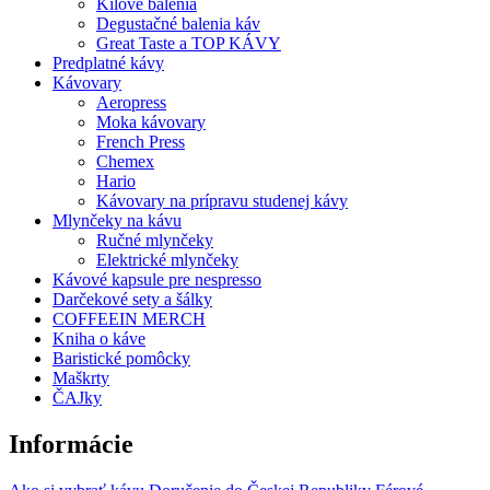
Kilové balenia
Degustačné balenia káv
Great Taste a TOP KÁVY
Predplatné kávy
Kávovary
Aeropress
Moka kávovary
French Press
Chemex
Hario
Kávovary na prípravu studenej kávy
Mlynčeky na kávu
Ručné mlynčeky
Elektrické mlynčeky
Kávové kapsule pre nespresso
Darčekové sety a šálky
COFFEEIN MERCH
Kniha o káve
Baristické pomôcky
Maškrty
ČAJky
Informácie