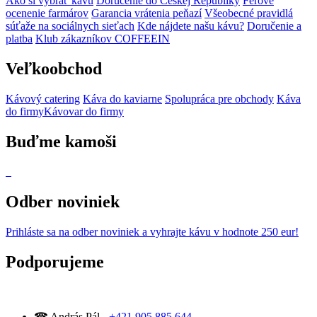
Ako si vybrať kávu
Doručenie do Českej Republiky
Férové
ocenenie farmárov
Garancia vrátenia peňazí
Všeobecné pravidlá
súťaže na sociálnych sieťach
Kde nájdete našu kávu?
Doručenie a
platba
Klub zákazníkov COFFEEIN
Veľkoobchod
Kávový catering
Káva do kaviarne
Spolupráca pre obchody
Káva
do firmy
Kávovar do firmy
Buďme kamoši
Odber noviniek
Prihláste sa na odber noviniek
a vyhrajte kávu v hodnote 250 eur!
Podporujeme
☎ András Pál -
+421 905 885 644