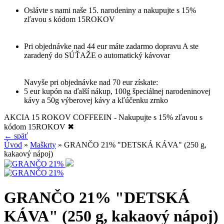
Oslávte s nami naše 15. narodeniny a nakupujte s 15%
zľavou s kódom 15ROKOV
Pri objednávke nad 44 eur máte zadarmo dopravu A ste
zaradený do SÚŤAŽE o automatický kávovar
Navyše pri objednávke nad 70 eur získate:
5 eur kupón na ďalší nákup, 100g špeciálnej narodeninovej
kávy a 50g výberovej kávy a kľúčenku zrnko
AKCIA 15 ROKOV COFFEEIN - Nakupujte s 15% zľavou s
kódom 15ROKOV
✖
← späť
Úvod
»
Maškrty
» GRANČO 21% "DETSKÁ KÁVA" (250 g,
kakaový nápoj)
GRANČO 21% "DETSKÁ
KÁVA" (250 g, kakaový nápoj)