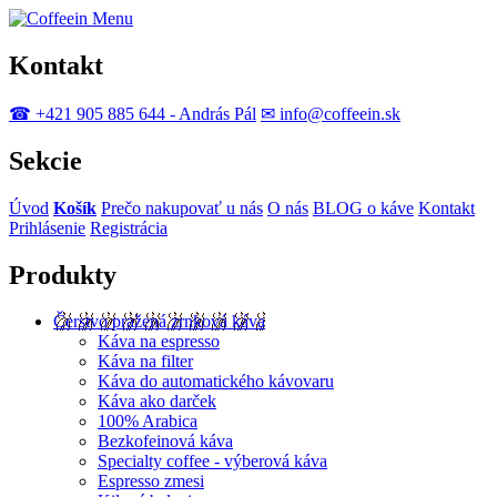
Menu
Kontakt
☎ +421 905 885 644 - András Pál
✉ info@coffeein.sk
Sekcie
Úvod
Košík
Prečo nakupovať u nás
O nás
BLOG o káve
Kontakt
Prihlásenie
Registrácia
Produkty
Čerstvo pražená zrnková káva
Káva na espresso
Káva na filter
Káva do automatického kávovaru
Káva ako darček
100% Arabica
Bezkofeinová káva
Specialty coffee - výberová káva
Espresso zmesi