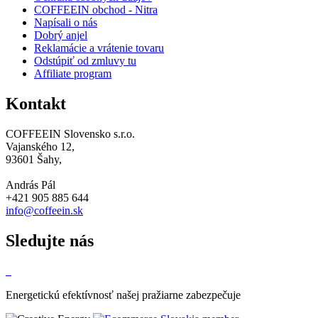
COFFEEIN obchod - Nitra
Napísali o nás
Dobrý anjel
Reklamácie a vrátenie tovaru
Odstúpiť od zmluvy tu
Affiliate program
Kontakt
COFFEEIN Slovensko s.r.o.
Vajanského 12,
93601 Šahy,
András Pál
+421 905 885 644
info@coffeein.sk
Sledujte nás
Energetickú efektívnosť našej pražiarne zabezpečuje