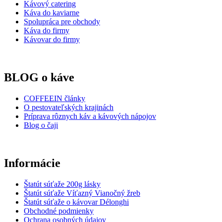
Kávový catering
Káva do kaviarne
Spolupráca pre obchody
Káva do firmy
Kávovar do firmy
BLOG o káve
COFFEEIN články
O pestovateľských krajinách
Príprava rôznych káv a kávových nápojov
Blog o čaji
Informácie
Štatút súťaže 200g lásky
Štatút súťaže Víťazný Vianočný žreb
Štatút súťaže o kávovar Délonghi
Obchodné podmienky
Ochrana osobných údajov