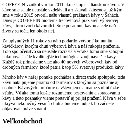
COFFEEIN vznikol v roku 2011 ako eshop s talianskou kávou. V
káve sme sa ale neustále vzdelávali a získavali skúsenosti až kým
sme v roku 2015 otvorili našu vlastnú pražiareň kávy v Šahách.
Dnes je COFFEEIN moderná treťovlnová pražiareň výberovej
kávy, ktorú tvoria kávomilci. Sme posadnutí kávou a celé naše
životy sa točia len okolo nej.
Za uplynulých 11 rokov sa nám podarilo vytvoriť komunitu
kávičkárov, ktorým chutí výberová káva a náš rukopis praženia.
Toto spoločenstvo sa neustále rozrastá a vďaka tomu sme schopní
nakupovať stále kvalitnejšie technológie a zaujímavejšie kávy.
Každý rok prinesieme viac ako 40 nových výberových káv od
drobných farmárov, ktoré patria k top 5% svetovej produkcii kávy.
Mnoho káv v našej ponuke pochádza z direct trade spoluprác, teda
kávu nakupujeme priamo od farmárov s ktorými sa poznáme aj
osobne. Kávových farmárov navštevujeme a máme s nimi úzke
vťahy. Vďaka tomu lepšie rozumieme pestovaniu a spracovaniu
kávy a tieto poznatky vieme pretaviť aj pri jej pražení. Káva v sebe
ukrýva nekonečný vesmír chutí a budeme radi ak ho začnete
objavovať práve s nami.
Veľkoobchod