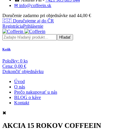
✉ info@coffeein.sk
Doručenie zadarmo pri objednávke nad 44,00 €
🇨🇿
Doručujeme aj do ČR
Registrácia
Prihlásenie
Košík
Položky:
0
ks
Cena:
0,00 €
Dokončiť objednávku
Úvod
O nás
Prečo nakupovať u nás
BLOG o káve
Kontakt
✖
AKCIA 15 ROKOV COFFEEIN