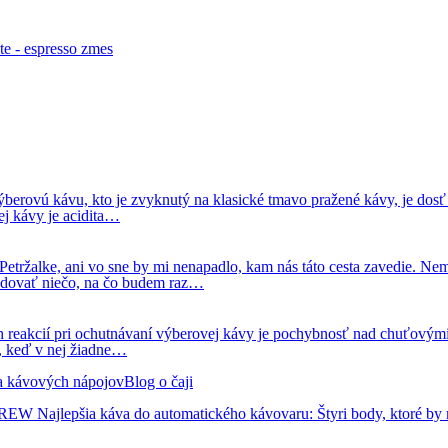
berovú kávu, kto je zvyknutý na klasické tmavo pražené kávy, je dosť m
ej kávy je acidita…
 Petržalke, ani vo sne by mi nenapadlo, kam nás táto cesta zavedie. N
budovať niečo, na čo budem raz…
ších reakcií pri ochutnávaní výberovej kávy je pochybnosť nad chuťový
í, keď v nej žiadne…
 a kávových nápojov
Blog o čaji
 BREW
Najlepšia káva do automatického kávovaru: Štyri body, ktoré by