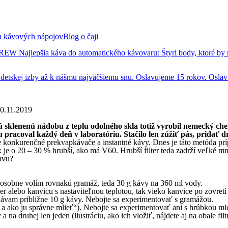
 a kávových nápojov
Blog o čaji
 BREW
Najlepšia káva do automatického kávovaru: Štyri body, ktoré by
tskej izby až k nášmu najväčšiemu snu.
Oslavujeme 15 rokov. Oslav
0.11.2019
vú sklenenú nádobu z teplu odolného skla totiž vyrobil nemecký 
pracoval každý deň v laboratóriu. Stačilo len zúžiť pás, pridať 
ne konkurenčné prekvapkávače a instantné kávy. Dnes je táto metóda pr
x je o 20 – 30 % hrubší, ako má V60. Hrubší filter teda zadrží veľké 
avu?
 osobne volím rovnakú gramáž, teda 30 g kávy na 360 ml vody.
r alebo kanvicu s nastaviteľnou teplotou, tak vieko kanvice po zovretí
ávam približne 10 g kávy. Nebojte sa experimentovať s gramážou.
 a ako ju správne mlieť“). Nebojte sa experimentovať ani s hrúbkou mle
y a na druhej len jeden (ilustráciu, ako ich vložiť, nájdete aj na obale