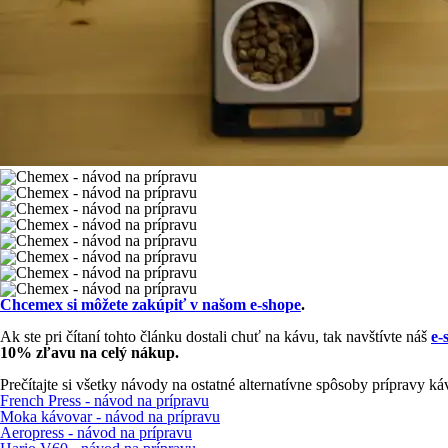
Chcemex si môžete zakúpiť v našom e-shope
.
Ak ste pri čítaní tohto článku dostali chuť na kávu, tak navštívte náš
e-
10% zľavu na celý nákup.
Prečítajte si všetky návody na ostatné alternatívne spôsoby prípravy ká
French Press - návod na prípravu
Moka kávovar - návod na prípravu
Aeropress - návod na prípravu