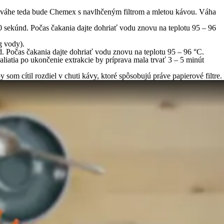
Na váhe teda bude Chemex s navlhčeným filtrom a mletou kávou. Váha
sekúnd. Počas čakania dajte dohriať vodu znovu na teplotu 95 – 96
g vody).
d. Počas čakania dajte dohriať vodu znovu na teplotu 95 – 96 °C.
iatia po ukončenie extrakcie by príprava mala trvať 3 – 5 minút
m cítil rozdiel v chuti kávy, ktoré spôsobujú práve papierové filtre.