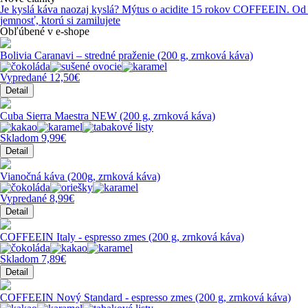
Je kyslá káva naozaj kyslá? Mýtus o acidite
15 rokov COFFEEIN. Od de
jemnosť, ktorú si zamilujete
Obľúbené v e-shope
Bolivia Caranavi – stredné praženie (200 g, zrnková káva)
Vypredané
12,50€
Detail
Cuba Sierra Maestra NEW (200 g, zrnková káva)
Skladom
9,99€
Detail
Vianočná káva (200g, zrnková káva)
Vypredané
8,99€
Detail
COFFEEIN Italy - espresso zmes (200 g, zrnková káva)
Skladom
7,89€
Detail
COFFEEIN Nový Standard - espresso zmes (200 g, zrnková káva)