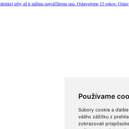
tskej izby až k nášmu najväčšiemu snu.
Oslavujeme 15 rokov. Oslav
Používame coo
Súbory cookie a ďalšie
vášho zážitku z prehli
zobrazovali prispôsobe