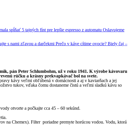
 mala spĺňať
5 tajných fínt pre lepšie espresso z automatu
Oslavujeme
ujte s nami zľavou a darčekmi
Prečo v káve cítime ovocie?
Biely čaj –
chemik, pán Peter Schlumbohm, už v roku 1941. K výrobe kávovaru
drevenú rúčku a krásny prekvapkávač bol na svete.
ípravy kávy veľmi obľúbená v domácnosti a aj v kaviarňach a jej
množstvo tukov, vďaka čomu dostaneme čistú a veľmi sladkú kávu so
 vody otvorte a počkajte cca 45 – 60 sekúnd.
tia.
 filtrov na Chemex). Filter poriadne premyte horúcou vodou. Vodu, ktorá