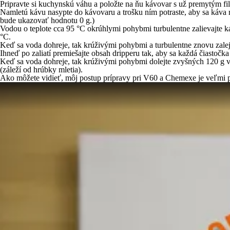
Pripravte si kuchynskú váhu a položte na ňu kávovar s už premytým fi
Namletú kávu nasypte do kávovaru a trošku ním potraste, aby sa káva
bude ukazovať hodnotu 0 g.)
Vodou o teplote cca 95 °C okrúhlymi pohybmi turbulentne zalievajte 
°C.
Keď sa voda dohreje, tak krúživými pohybmi a turbulentne znovu zale
Ihneď po zaliatí premiešajte obsah dripperu tak, aby sa každá čiastočk
Keď sa voda dohreje, tak krúživými pohybmi dolejte zvyšných 120 g vo
(záleží od hrúbky mletia).
Ako môžete vidieť, môj postup prípravy pri V60 a Chemexe je veľmi po