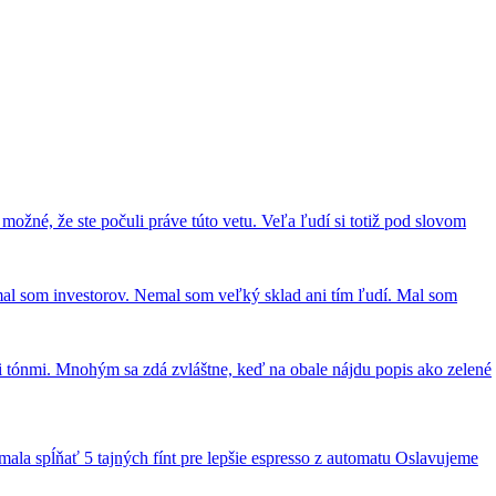
ožné, že ste počuli práve túto vetu. Veľa ľudí si totiž pod slovom
emal som investorov. Nemal som veľký sklad ani tím ľudí. Mal som
mi tónmi. Mnohým sa zdá zvláštne, keď na obale nájdu popis ako zelené
 mala spĺňať
5 tajných fínt pre lepšie espresso z automatu
Oslavujeme