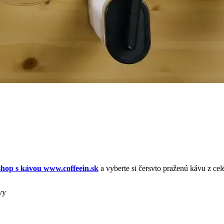
shop s kávou www.coffeein.sk
a vyberte si čersvto praženú kávu z cel
vy