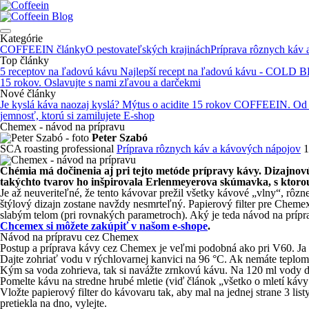
Blog
Kategórie
COFFEEIN články
O pestovateľských krajinách
Príprava rôznych káv
Top články
5 receptov na ľadovú kávu
Najlepší recept na ľadovú kávu - COLD
15 rokov. Oslavujte s nami zľavou a darčekmi
Nové články
Je kyslá káva naozaj kyslá? Mýtus o acidite
15 rokov COFFEEIN. Od de
jemnosť, ktorú si zamilujete
E-shop
Chemex - návod na prípravu
Peter Szabó
SCA roasting professional
Príprava rôznych káv a kávových nápojov
1
Chémia má dočinenia aj pri tejto metóde prípravy kávy. Dizajno
takýchto tvarov ho inšpirovala Erlenmeyerova skúmavka, s ktorou 
Je až neuveriteľné, že tento kávovar prežil všetky kávové „vlny“, rôz
štýlový dizajn zostane navždy nesmrteľný. Papierový filter pre Cheme
slabým telom (pri rovnakých parametroch). Aký je teda návod na prípr
Chcemex si môžete zakúpiť v našom e-shope
.
Návod na prípravu cez Chemex
Postup a príprava kávy cez Chemex je veľmi podobná ako pri V60. Ja
Dajte zohriať vodu v rýchlovarnej kanvici na 96 °C. Ak nemáte teplome
Kým sa voda zohrieva, tak si navážte zrnkovú kávu. Na 120 ml vody d
Pomelte kávu na stredne hrubé mletie (viď článok „všetko o mletí kávy
Vložte papierový filter do kávovaru tak, aby mal na jednej strane 3 list
pretiekla na dno, vylejte.