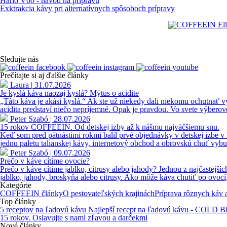
Hario V60 - návod na prípravu
Exktrakcia kávy pri alternatívnych spôsoboch prípravy
Sledujte nás
Prečítajte si aj ďalšie články
Laura
|
31.07.2026
Je kyslá káva naozaj kyslá? Mýtus o acidite
„Táto káva je akási kyslá.“ Ak ste už niekedy dali niekomu ochutnať vý
acidita predstaví niečo nepríjemné. Opak je pravdou. Vo svete výberov
Peter Szabó
|
28.07.2026
15 rokov COFFEEIN. Od detskej izby až k nášmu najväčšiemu snu.
Keď som pred pätnástimi rokmi balil prvé objednávky v detskej izbe v
jednu paletu talianskej kávy, internetový obchod a obrovskú chuť vy
Peter Szabó
|
09.07.2026
Prečo v káve cítime ovocie?
Prečo v káve cítime jablko, citrusy alebo jahody? Jednou z najčastej
jablko, jahody, broskyňa alebo citrusy. Ako môže káva chutiť po ovoc
Kategórie
COFFEEIN články
O pestovateľských krajinách
Príprava rôznych káv
Top články
5 receptov na ľadovú kávu
Najlepší recept na ľadovú kávu - COLD
15 rokov. Oslavujte s nami zľavou a darčekmi
Nové články