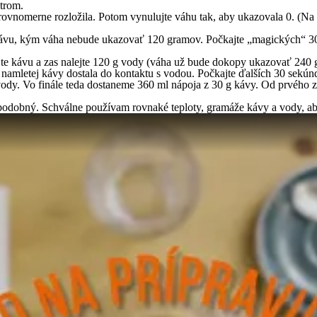
ltrom.
 rovnomerne rozložila. Potom vynulujte váhu tak, aby ukazovala 0. (
kávu, kým váha nebude ukazovať 120 gramov. Počkajte „magických“ 30 
jte kávu a zas nalejte 120 g vody (váha už bude dokopy ukazovať 240 
a namletej kávy dostala do kontaktu s vodou. Počkajte ďalších 30 sekún
dy. Vo finále teda dostaneme 360 ml nápoja z 30 g kávy. Od prvého zal
dobný. Schválne používam rovnaké teploty, gramáže kávy a vody, aby so