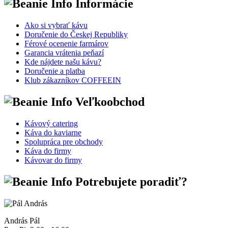
Informácie
Ako si vybrať kávu
Doručenie do Českej Republiky
Férové ocenenie farmárov
Garancia vrátenia peňazí
Kde nájdete našu kávu?
Doručenie a platba
Klub zákazníkov COFFEEIN
Veľkoobchod
Kávový catering
Káva do kaviarne
Spolupráca pre obchody
Káva do firmy
Kávovar do firmy
Potrebujete poradiť?
András Pál