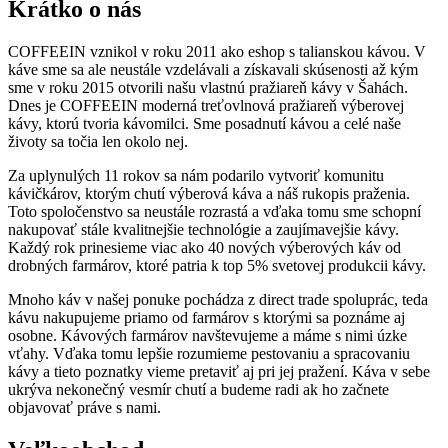
Krátko o nás
COFFEEIN vznikol v roku 2011 ako eshop s talianskou kávou. V
káve sme sa ale neustále vzdelávali a získavali skúsenosti až kým
sme v roku 2015 otvorili našu vlastnú pražiareň kávy v Šahách.
Dnes je COFFEEIN moderná treťovlnová pražiareň výberovej
kávy, ktorú tvoria kávomilci. Sme posadnutí kávou a celé naše
životy sa točia len okolo nej.
Za uplynulých 11 rokov sa nám podarilo vytvoriť komunitu
kávičkárov, ktorým chutí výberová káva a náš rukopis praženia.
Toto spoločenstvo sa neustále rozrastá a vďaka tomu sme schopní
nakupovať stále kvalitnejšie technológie a zaujímavejšie kávy.
Každý rok prinesieme viac ako 40 nových výberových káv od
drobných farmárov, ktoré patria k top 5% svetovej produkcii kávy.
Mnoho káv v našej ponuke pochádza z direct trade spoluprác, teda
kávu nakupujeme priamo od farmárov s ktorými sa poznáme aj
osobne. Kávových farmárov navštevujeme a máme s nimi úzke
vťahy. Vďaka tomu lepšie rozumieme pestovaniu a spracovaniu
kávy a tieto poznatky vieme pretaviť aj pri jej pražení. Káva v sebe
ukrýva nekonečný vesmír chutí a budeme radi ak ho začnete
objavovať práve s nami.