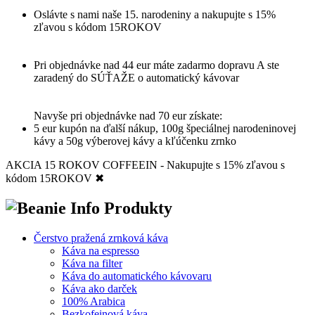
Oslávte s nami naše 15. narodeniny a nakupujte s 15%
zľavou s kódom 15ROKOV
Pri objednávke nad 44 eur máte zadarmo dopravu A ste
zaradený do SÚŤAŽE o automatický kávovar
Navyše pri objednávke nad 70 eur získate:
5 eur kupón na ďalší nákup, 100g špeciálnej narodeninovej
kávy a 50g výberovej kávy a kľúčenku zrnko
AKCIA 15 ROKOV COFFEEIN - Nakupujte s 15% zľavou s
kódom 15ROKOV
✖
Produkty
Čerstvo pražená zrnková káva
Káva na espresso
Káva na filter
Káva do automatického kávovaru
Káva ako darček
100% Arabica
Bezkofeinová káva