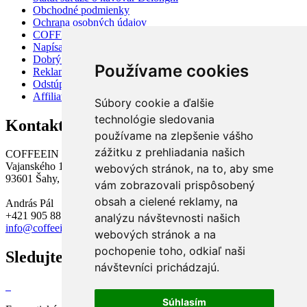
Obchodné podmienky
Ochrana osobných údajov
COFFEEIN obchod - Nitra
Napísali o nás
Dobrý anjel
Používame cookies
Reklamácie a vrátenie tovaru
Odstúpiť od zmluvy tu
Affiliate program
Súbory cookie a ďalšie
technológie sledovania
Kontakt
používame na zlepšenie vášho
zážitku z prehliadania našich
COFFEEIN Slovensko s.r.o.
Vajanského 12,
webových stránok, na to, aby sme
93601 Šahy,
vám zobrazovali prispôsobený
obsah a cielené reklamy, na
András Pál
+421 905 885 644
analýzu návštevnosti našich
info@coffeein.sk
webových stránok a na
pochopenie toho, odkiaľ naši
Sledujte nás
návštevníci prichádzajú.
Súhlasím