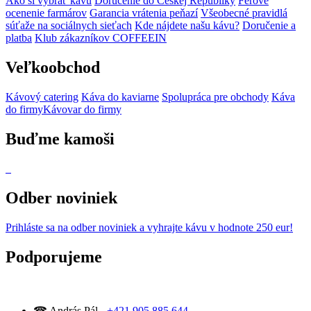
Ako si vybrať kávu
Doručenie do Českej Republiky
Férové
ocenenie farmárov
Garancia vrátenia peňazí
Všeobecné pravidlá
súťaže na sociálnych sieťach
Kde nájdete našu kávu?
Doručenie a
platba
Klub zákazníkov COFFEEIN
Veľkoobchod
Kávový catering
Káva do kaviarne
Spolupráca pre obchody
Káva
do firmy
Kávovar do firmy
Buďme kamoši
Odber noviniek
Prihláste sa na odber noviniek
a vyhrajte kávu v hodnote 250 eur!
Podporujeme
☎ András Pál -
+421 905 885 644